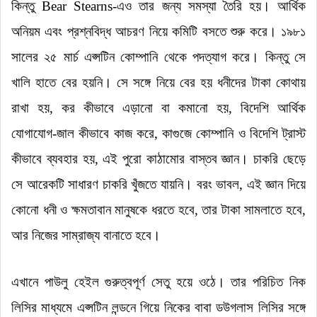
কিন্তু Bear Stearns-এও তার জন্য সমস্যা তৈরি হয়
।
আর্থিক
অনিয়ম এবং প্রশ্নবিদ্ধ আচরণ নিয়ে কমিটি বসতে শুরু করে
।
১৯৮১
সালের ২৫ মার্চ এপ্সটিন কোম্পানি থেকে পদত্যাগ করে
।
কিন্তু সে
খালি হাতে বের হয়নি
।
সে সঙ্গে নিয়ে বের হয় ধনীদের টাকা কোথায়
রাখা হয়, কর কীভাবে এড়ানো বা কমানো হয়, বিদেশি আর্থিক
যোগাযোগ-জাল কীভাবে কাজ করে, কাগুজে কোম্পানি ও বিদেশি ট্রাস্ট
কীভাবে ব্যবহার হয়, এই পুরো কাঠামোর বাস্তব জ্ঞান
।
চাকরি ছেড়ে
সে আরেকটি সাধারণ চাকরি খুঁজতে যায়নি
।
বরং ভাবল, এই জ্ঞান দিয়ে
কোনো ধনী ও ক্ষমতাবান মানুষকে ধরতে হবে, তার টাকা সামলাতে হবে,
আর নিজের সাম্রাজ্য বানাতে হবে
।
এখানে পাউলু হেইল গুরুত্বপূর্ণ সেতু হয়ে ওঠে
।
তার পরিচিত নিক
লিসির মাধ্যমে এপ্সটিন লন্ডনে গিয়ে নিকের বাবা ডউগলাস লিসির সঙ্গে