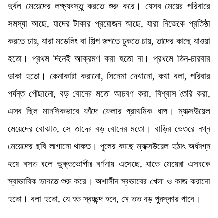
দুর্বল মেয়েদের লক্ষ্যবস্তু করতে শুরু করে
।
যেসব মেয়ের পরিবারে
সমস্যা আছে, যাদের টাকার প্রয়োজন আছে, যারা নিজেকে প্রতিষ্ঠা
করতে চায়, যারা মডেলিং বা শিল্প জগতে ঢুকতে চায়, তাদের কাছে যাওয়া
হতো
।
প্রথম দিনেই আক্রমণ করা হতো না
।
প্রথমে তিন-চারবার
ডাকা হতো
।
কেনাকাটা করানো, সিনেমা দেখানো, কথা বলা, পরিবার
পর্যন্ত পৌঁছানো, বড় বোনের মতো আচরণ করা, বিশ্বাস তৈরি করা,
এসব ছিল মানসিকভাবে ফাঁদে ফেলার প্রাথমিক ধাপ
।
ম্যাক্সউয়েল
মেয়েদের বোঝাত, সে তাদের বড় বোনের মতো
।
বাড়ির ভেতরে নগ্ন
মেয়েদের ছবি লাগানো থাকত
।
পুলের কাছে ম্যাক্সউয়েল হঠাৎ অর্ধনগ্ন
হয়ে বসত বলে ভুক্তভোগীর বর্ণনায় এসেছে, যাতে মেয়েরা এসবকে
স্বাভাবিক ভাবতে শুরু করে
।
অশালীন স্বভাবের খেলা ও কাজ করানো
হতো
।
বলা হতো, যে যত স্বচ্ছন্দ হবে, সে তত বড় পুরস্কার পাবে
।