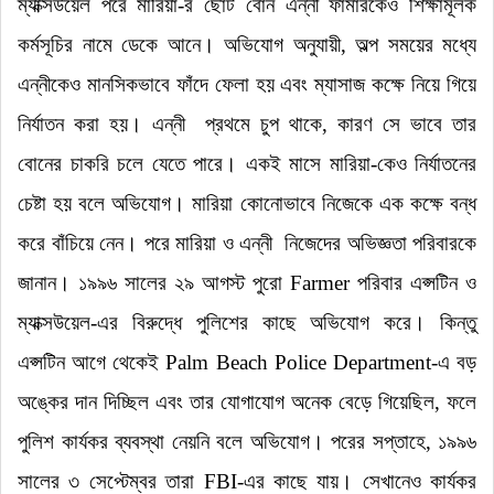
ম্যাক্সউয়েল পরে মারিয়া-র ছোট বোন এন্নী ফার্মারকেও শিক্ষামূলক
কর্মসূচির নামে ডেকে আনে
।
অভিযোগ অনুযায়ী, অল্প সময়ের মধ্যে
এন্নীকেও মানসিকভাবে ফাঁদে ফেলা হয় এবং ম্যাসাজ কক্ষে নিয়ে গিয়ে
নির্যাতন করা হয়
।
এন্নী
প্রথমে চুপ থাকে, কারণ সে ভাবে তার
বোনের চাকরি চলে যেতে পারে
।
একই মাসে মারিয়া-কেও নির্যাতনের
চেষ্টা হয় বলে অভিযোগ
।
মারিয়া কোনোভাবে নিজেকে এক কক্ষে বন্ধ
করে বাঁচিয়ে নেন
।
পরে মারিয়া ও এন্নী
নিজেদের অভিজ্ঞতা পরিবারকে
জানান
।
১৯৯৬ সালের ২৯ আগস্ট পুরো Farmer পরিবার এপ্সটিন ও
ম্যাক্সউয়েল-এর বিরুদ্ধে পুলিশের কাছে অভিযোগ করে
।
কিন্তু
এপ্সটিন আগে থেকেই Palm Beach Police Department-এ বড়
অঙ্কের দান দিচ্ছিল এবং তার যোগাযোগ অনেক বেড়ে গিয়েছিল, ফলে
পুলিশ কার্যকর ব্যবস্থা নেয়নি বলে অভিযোগ
।
পরের সপ্তাহে, ১৯৯৬
সালের ৩ সেপ্টেম্বর তারা FBI-এর কাছে যায়
।
সেখানেও কার্যকর