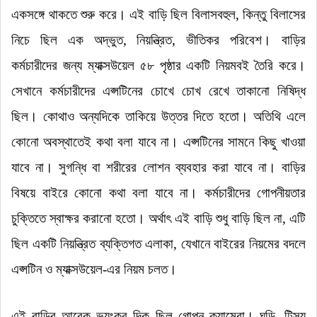
একসঙ্গে থাকতে শুরু করে
।
এই বাড়ি ছিল বিলাসবহুল, কিন্তু বিলাসের
নিচে ছিল এক অদ্ভুত, নিয়ন্ত্রিত, ভীতিকর পরিবেশ
।
বাড়ির
কর্মচারীদের জন্য ম্যাক্সউয়েল ৫৮ পৃষ্ঠার একটি নিয়মবই তৈরি করে
।
সেখানে কর্মচারীদের এপ্সটিনের চোখে চোখ রেখে তাকানো নিষিদ্ধ
ছিল
।
কোথাও অন্যদিকে তাকিয়ে উত্তর দিতে হতো
।
অতিথি এলে
কোনো অবস্থাতেই কথা বলা যাবে না
।
এপ্সটিনের সামনে কিছু খাওয়া
যাবে না
।
সুগন্ধি বা শরীরের লোশন ব্যবহার করা যাবে না
।
বাড়ির
বিষয়ে বাইরে কোনো কথা বলা যাবে না
।
কর্মচারীদের গোপনীয়তার
চুক্তিতে স্বাক্ষর করানো হতো
।
অর্থাৎ এই বাড়ি শুধু বাড়ি ছিল না, এটি
ছিল একটি নিয়ন্ত্রিত ব্যক্তিগত এলাকা, যেখানে বাইরের নিয়মের বদলে
এপ্সটিন ও ম্যাক্সউয়েল-এর নিয়ম চলত
।
এই বাড়ির আরেক ভয়ংকর দিক ছিল গোপন ক্যামেরা
।
ঘড়ি, টিস্যু