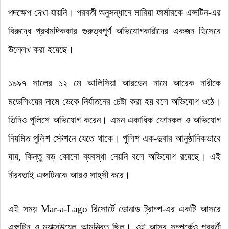
পদক্ষেপ দেখা যায়নি
।
পরবর্তী অনুসন্ধানে মারিয়া ফার্মারকে এপ্সটিন-এর
বিরুদ্ধে প্রথমদিককার গুরুত্বপূর্ণ অভিযোগকারীদের একজন হিসেবে
উল্লেখ করা হয়েছে
।
১৯৯৭ সালের ১২ মে আলিসিয়া আরডেন নামে আরেক নারীকে
মডেলিংয়ের নামে ডেকে নির্যাতনের চেষ্টা করা হয় বলে অভিযোগ ওঠে
।
তিনিও পুলিশে অভিযোগ করেন
।
এমন একাধিক ফোনকল ও অভিযোগ
নিয়মিত পুলিশ স্টেশনে যেতে থাকে
।
পুলিশ এক-দুবার আনুষ্ঠানিকভাবে
যায়, কিন্তু বড় কোনো ব্যবস্থা নেয়নি বলে অভিযোগ রয়েছে
।
এই
নীরবতাই এপ্সটিনকে আরও সাহসী করে
।
এই সময় Mar-a-Lago রিসোর্টে ডোনাল্ড ট্রাম্প-এর একটি আসরে
এপ্সটিন ও ম্যাক্সউয়েল আমন্ত্রিত ছিল
।
ওই আসর সম্পর্কেও পরবর্তী