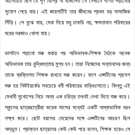
আলোচিত ছিল যে পূর্ণ ডিগ্রি না থাকলেও সে সেখানে গণিত পড়ানোর
সুযোগ পেয়ে যায়
।
এই জায়গাটিই তার জীবনের প্রথম বড় সামাজিক
সিঁড়ি
।
সে বুঝে যায়, মেধা দিয়ে শুধু চাকরি নয়, ক্ষমতাবান পরিবারের
ঘরের দরজাও খোলা যায়
।
ডালটনে পড়ানো শুরু করার পর অভিভাবক-শিক্ষক বৈঠকে অনেক
অভিভাবক তার বুদ্ধিমত্তায় মুগ্ধ হন
।
তারা নিজেদের সন্তানদের জন্য
তাকে ব্যক্তিগত শিক্ষক রাখতে শুরু করেন
।
ফলে এপ্সটিনের প্রবেশ
শুরু হয় নিউইয়র্কের সবচেয়ে ধনী পরিবারের বাড়িগুলোতে
।
কিন্তু এই
মেধাবী মুখোশের নিচে অন্য এক চরিত্র তখনই দেখা দিতে শুরু করে
।
স্কুলের ছাত্রছাত্রীরা কয়েক মাসের মধ্যেই একটি অস্বাভাবিক ধরন
লক্ষ্য করে
।
ছোট বয়সের মেয়েদের সঙ্গে এপ্সটিনের আচরণ ছিল
অদ্ভুত
।
প্রাক্তন ছাত্রদের কেউ কেউ পরে বলেন, শিক্ষক হয়েও সে