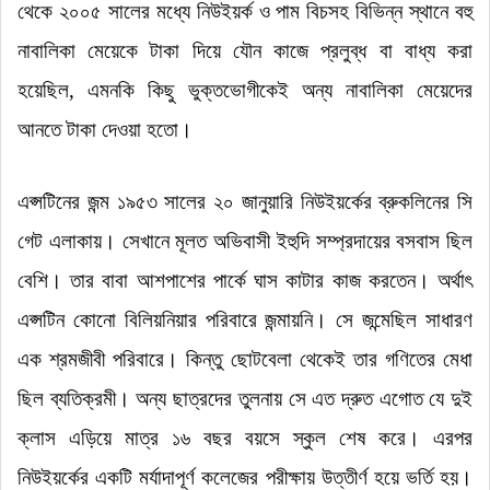
থেকে ২০০৫ সালের মধ্যে নিউইয়র্ক ও পাম বিচসহ বিভিন্ন স্থানে বহু
নাবালিকা মেয়েকে টাকা দিয়ে যৌন কাজে প্রলুব্ধ বা বাধ্য করা
হয়েছিল, এমনকি কিছু ভুক্তভোগীকেই অন্য নাবালিকা মেয়েদের
আনতে টাকা দেওয়া হতো
।
এপ্সটিনের জন্ম ১৯৫৩ সালের ২০ জানুয়ারি নিউইয়র্কের ব্রুকলিনের সি
গেট এলাকায়
।
সেখানে মূলত অভিবাসী ইহুদি সম্প্রদায়ের বসবাস ছিল
বেশি
।
তার বাবা আশপাশের পার্কে ঘাস কাটার কাজ করতেন
।
অর্থাৎ
এপ্সটিন কোনো বিলিয়নিয়ার পরিবারে জন্মায়নি
।
সে জন্মেছিল সাধারণ
এক শ্রমজীবী পরিবারে
।
কিন্তু ছোটবেলা থেকেই তার গণিতের মেধা
ছিল ব্যতিক্রমী
।
অন্য ছাত্রদের তুলনায় সে এত দ্রুত এগোত যে দুই
ক্লাস এড়িয়ে মাত্র ১৬ বছর বয়সে স্কুল শেষ করে
।
এরপর
নিউইয়র্কের একটি মর্যাদাপূর্ণ কলেজের পরীক্ষায় উত্তীর্ণ হয়ে ভর্তি হয়
।