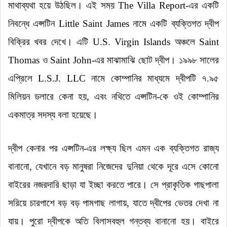
মাথাব্যথা হয়ে উঠছিল
।
এই সময় The Villa Report-এর একটি
নিবন্ধে এপ্সটিন Little Saint James নামে একটি ব্যক্তিগত দ্বীপ
বিক্রির খবর দেখে
।
এটি U.S. Virgin Islands অঞ্চলে Saint
Thomas ও Saint John-এর মাঝামাঝি ছোট দ্বীপ
।
১৯৯৮ সালের
এপ্রিলে L.S.J. LLC নামে কোম্পানির মাধ্যমে দ্বীপটি ৭.৯৫
মিলিয়ন ডলারে কেনা হয়, এবং নথিতে এপ্সটিন-কে ওই কোম্পানির
একমাত্র সদস্য বলা হয়েছে
।
দ্বীপ কেনার পর এপ্সটিন-এর লক্ষ্য ছিল এমন এক ব্যক্তিগত রাজ্য
বানানো, যেখানে বড় মানুষরা নিজেদের দুনিয়া থেকে দূরে এসে কোনো
বাইরের নজরদারি ছাড়া যা ইচ্ছা করতে পারে
।
সে প্রাকৃতিক গাছপালা
সরিয়ে চারপাশে বড় বড় পামগাছ লাগায়, যাতে দ্বীপের ভেতর দেখা না
যায়
।
পুরো দ্বীপকে অতি বিলাসবহুল গন্তব্য বানানো হয়
।
বাইরে