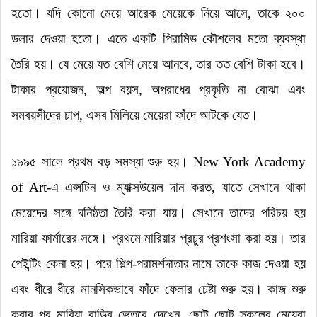
হতো
।
যদি কোনো মেয়ে আরেক মেয়েকে নিয়ে আসে, তাকে ২০০
ডলার দেওয়া হতো
।
এতে একটি পিরামিড কৌশলের মতো ব্যবস্থা
তৈরি হয়
।
যে মেয়ে যত বেশি মেয়ে আনবে, তার তত বেশি টাকা হবে
।
টাকার প্রয়োজন, অল্প বয়স, অপরাধের প্রকৃতি না বোঝা এবং
সমবয়সীদের চাপ, এসব মিলিয়ে মেয়েরা ফাঁদে আটকে যেত
।
১৯৯৫ সালে প্রথম বড় সমস্যা শুরু হয়
।
New York Academy
of Art-এ এপ্সটিন ও ম্যাক্সউয়েল দান করত, যাতে সেখানে থাকা
মেয়েদের সঙ্গে ঘনিষ্ঠতা তৈরি করা যায়
।
সেখানে তাদের পরিচয় হয়
মারিয়া ফার্মারের সঙ্গে
।
প্রথমে মারিয়ার প্রচুর প্রশংসা করা হয়
।
তার
পেইন্টিং কেনা হয়
।
পরে শিল্প-পরামর্শদাতার নামে তাকে কাজ দেওয়া হয়
এবং ধীরে ধীরে মানসিকভাবে ফাঁদে ফেলার চেষ্টা শুরু হয়
।
কাজ শুরু
করার পর মারিয়া বাড়ির ভেতরে দেখেন, ছোট ছোট স্কুলের মেয়েরা