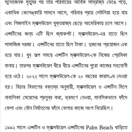
সন্দেহজনক মৃত্যুর পর তার পরিবারের আর্থিক সাম্রাজ্য ভেঙে পড়ে,
একাধিক কেলেঙ্কারি সামনে আসে, পরিবার প্রায় দেউলিয়া হয়ে যায়
এবং গিজলাইন ম্যাক্সউয়েল যুক্তরাজ্য ছেড়ে আমেরিকায় চলে আসে
।
এপ্সটিনের জন্য এটি ছিল জ্যাকপট
।
ম্যাক্সউয়েল-এর হাতে ছিল
সামাজিক দরজা
।
এপ্সটিনের হাতে ছিল টাকা
।
দুজনের প্রয়োজন এক
হয়ে যায়
।
খুব অল্প সময়ে এপ্সটিন ম্যাক্সউয়েল-কে নিজের প্রেমিকা
বানায়
।
তারপর ম্যাক্সউয়েল ধীরে ধীরে এপ্সটিনের পুরো কাজের সহযোগী
হয়ে ওঠে
।
২০২২ সালে ম্যাক্সউয়েল-কে ২০ বছরের কারাদণ্ড দেওয়া
হয়
।
বিচার বিভাগের বক্তব্য অনুযায়ী, ম্যাক্সউয়েল ও এপ্সটিন মিলে
নাবালিকা মেয়েদের প্রলুব্ধ করা, ভ্রমণে নেওয়া, মানসিকভাবে ফাঁদে
ফেলা এবং যৌন নির্যাতনের ফাঁদে ফেলার কাজে অংশ নিয়েছিল
।
১৯৯২ সালে এপ্সটিন ও ম্যাক্সউয়েল এপ্সটিনের Palm Beach বাড়িতে