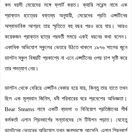
কম বয়সী মেয়েদের সঙ্গে ফ্লার্ট করত
।
ক্যারি লরেন্স নামে এক
প্রাক্তন ছাত্রের বক্তব্য অনুযায়ী, মেয়েদের প্রতি এপ্সটিনের
অস্বাভাবিক আগ্রহ তার স্মৃতিতে বহু বছর পরও রয়ে যায়
।
আরও
কয়েকজন প্রাক্তন ছাত্র পরবর্তী সময়ে একই ধরনের কথা বলেন
।
একাধিক অভিযোগ স্কুলের ভেতরে উঠতে থাকলে ১৯৭৬ সালের জুনে
ডালটন স্কুল বিষয়টি প্রকাশ্যে না এনে এপ্সটিনের ওপর চাপ সৃষ্টি করে
তার পদত্যাগ নেয়
।
ডালটন থেকে বেরিয়ে এপ্সটিন বেকার হয়ে যায়, কিন্তু তার হাতে তখন
ছিল এক মূল্যবান জিনিস, ধনী পরিবারের ঘরে প্রবেশের অভিজ্ঞতা
।
Bear Stearns নামে একটি ব্যবসা ও বিনিয়োগ প্রতিষ্ঠানের শীর্ষ
কর্মকর্তা এলান গ্রিনবার্গের সন্তানদের সে টিউশন পড়াত
।
যেহেতু
ডালটনের ভেতরের অভিযোগ তখন জনসমক্ষে আসেনি, এলান গ্রিনবার্গ