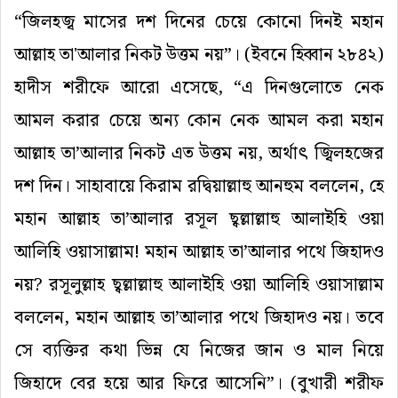
“
জিলহজ্ব
মাসের
দশ
দিনের
চেয়ে
কোনো
দিনই
মহান
আল্লাহ
তা
'
আলার
নিকট
উত্তম
নয়
”
।
(
ইবনে
হিব্বান
২৮৪২
)
হাদীস
শরীফে
আরো
এসেছে
, “
এ
দিনগুলোতে
নেক
আমল
করার
চেয়ে
অন্য
কোন
নেক
আমল
করা
মহান
আল্লাহ
তা
’
আলার
নিকট
এত
উত্তম
নয়
,
অর্থাৎ
জ্বিলহজের
দশ
দিন।
সাহাবায়ে
কিরাম
রদ্বিয়াল্লাহু
আনহুম
বললেন
,
হে
মহান
আল্লাহ
তা
’
আলার
রসূল
ছ্বল্লাল্লাহু
আলাইহি
ওয়া
আলিহি
ওয়াসাল্লাম
!
মহান
আল্লাহ
তা
’
আলার
পথে
জিহাদও
নয়
?
রসূলুল্লাহ
ছ্বল্লাল্লাহু
আলাইহি
ওয়া
আলিহি
ওয়াসাল্লাম
বললেন
,
মহান
আল্লাহ
তা
’
আলার
পথে
জিহাদও
নয়।
তবে
সে
ব্যক্তির
কথা
ভিন্ন
যে
নিজের
জান
ও
মাল
নিয়ে
জিহাদে
বের
হয়ে
আর
ফিরে
আসেনি
”
।
(
বুখারী
শরীফ