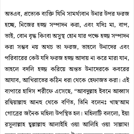
অতএব
,
প্রত্যেক
ব্যক্তি
যিনি
সামর্থ্যবান
উনার
উপর
ফরজ
হচ্ছে
,
নিজের
হজ্জ
সম্পাদন
করা
,
এবং
যদিঃ
মা
,
বাপ
,
ভাই
,
বোন
বৃদ্ধ
কিংবা
অসুস্থ
হোন
যার
পক্ষে
হজ্জ
সম্পাদন
করা
সম্ভব
নয়
অথচ
তা
ফরজ
,
তাহলে
উনাদের
এবং
পরিবারের
কেউ
যদি
ফরজ
হজ্জ
আদায়
না
করে
মারা
যান
,
তাহলে
বদলি
হজ্জ
করিয়ে
অন্তত
উনাদেরকে
কবরের
আযাব
,
আখিরাতের
কঠিন
ধরা
থেকে
হেফাজত
করা
।
এই
ব্যপারে
হাদিস
শরীফে
এসেছে
,
“
আবদুল্লাহ
ইবনে
আব্বাস
রদ্বিয়াল্লাহু
আনহু
থেকে
বর্ণিত
,
তিনি
বলেনঃ
খাছ
’
আম
গোত্রের
জনৈক
মহিলা
উপস্থিত
হল।
মহিলাটি
বললো
,
ইয়া
রসূলাল্লাহ
ছ্বল্লাল্লাহু
আলাইহি
ওয়া
আলিহি
ওয়া
সাল্লাম
!