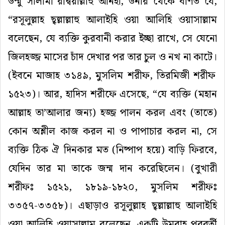
উম্মু
সালামা
রদ্বিয়াল্লাহু
আনহা
,
উনার
থেকে
বর্ণিত
যে
,
“
রসূলুল্লাহ
ছ্বল্লাল্লাহু
আলাইহি
ওয়া
আলিহি
ওয়াসাল্লাম
বলেছেন
,
যে
ব্যক্তি
কুরবানী
করার
ইচ্ছা
রাখে
,
সে
যেনো
জিলহজ্জ
মাসের
চাঁদ
দেখার
পর
তার
চুল
ও
নখ
না
কাটে।
(
ইবনে
মাজাহ
৩১৪৯
,
মুসলিম
শরীফ
,
তিরমিজী
শরীফ
১৫২৩
)
।
আর, হাদিস শরীফে এসেছে, “
যে
ব্যক্তি
(
মহান
আল্লাহ
তা
’
আলার
জন্য
)
হজ্জ
পালন
করল
এবং
(
তাতে
)
কোন
অশ্লীল
কাজ
করল
না
ও
পাপাচার
করল
না
,
সে
ব্যক্তি
ঠিক
ঐ
দিনকার
মত
(
নিষ্পাপ
হয়ে
)
বাড়ি
ফিরবে
,
যেদিন
তার
মা
তাকে
জন্ম
দান
করেছিলেন
।
(
বুখারী
শরী
ফঃ
১৫২১
,
১৮১৯
-
১৮২০
,
মুসলিম
শরী
ফঃ
৩৩৫৭
-
৩৩৫৮
)
।
এছাড়াও
রসূলুল্লাহ
ছ্বল্লাল্লাহু
আলাইহি
ওয়া
আলিহি
ওয়াসাল্লাম
বলেছেন
,
একটি
উমরাহ
পরবর্তী