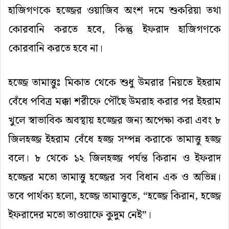
হাজিগণকে
হজ্জের
ওয়াজিব
অংশ
দমে
শুকরিয়া
তথা
কোরবানি
করতে
হবে
,
কিন্তু
ইফরাদ
হাজিগণকে
কোরবানি
করতে
হবে
না।
হজ্জে
তামাত্তুঃ
মিকাত
থেকে
শুধু
উমরার
নিয়তে
ইহরাম
বেঁধে
পবিত্র
মক্কা
শরীফে
পৌঁছে
উমরাহ
করার
পর
ইহরাম
খুলে
স্বাভাবিক
অবস্থায়
হজ্জের
জন্য
অপেক্ষা
করা
এবং
৮
জিলহজ্জ
ইহরাম
বেঁধে
হজ্জ
সম্পন্ন
করাকে
তামাত্তু
হজ্জ
বলে।
৮
থেকে
১২
জিলহজ্জ
পর্যন্ত
কিরান
ও
ইফরাদ
হজ্জের
মতো
তামাত্তু
হজ্জের
সব
বিধান
এক
ও
অভিন্ন।
তবে
পার্থক্য
হলো
,
হজ্জে
তামাত্তুতে
,
“
হজ্জে
কিরান
,
হজ্জে
ইফরাদের
মতো
তাওয়াফে
কুদুম
নেই
”
।