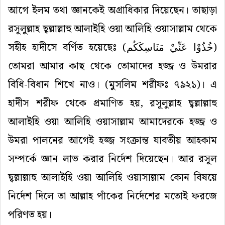
আগে
ইলম
তথা
জ্ঞানকেই
অগ্রাধিকার
দিয়েছেন।
তাছাড়া
রসূলুল্লাহ
ছ্বল্লাল্লাহু
আলাইহি
ওয়া
আলিহি
ওয়াসাল্লাম
থেকে
সহীহ
হাদীসে
বর্ণিত
হয়েছেঃ
(
خُذُوْا عَنِّيْ مَنَاسِكَكُم
)
তোমরা
আমার
কাছ
থেকে
তোমাদের
হজ্জ
ও
উমরার
বিধি
-
বিধান
শিখে
নাও।
(
মুসলিম
শরীফঃ
৭৯২১
)
।
এ
হাদীস
শরীফ
থেকে
প্রমাণিত
হয়
,
রসূলুল্লাহ
ছ্বল্লাল্লাহু
আলাইহি
ওয়া
আলিহি
ওয়াসাল্লাম
আমাদেরকে
হজ্জ
ও
উমরা
পালনের
আগেই
হজ্জ
সংক্রান্ত
যাবতীয়
আহকাম
সম্পর্কে
জ্ঞান
লাভ
করার
নির্দেশ
দিয়েছেন।
আর রসূল
ছ্বল্লাল্লাহু
আলাইহি
ওয়া
আলিহি
ওয়াসাল্লাম
কোন বিষয়ে
নির্দেশ দিলে তা আল্লাহ পাঁকের নির্দেশের মতোই ফরজে
পরিণত হয়
।