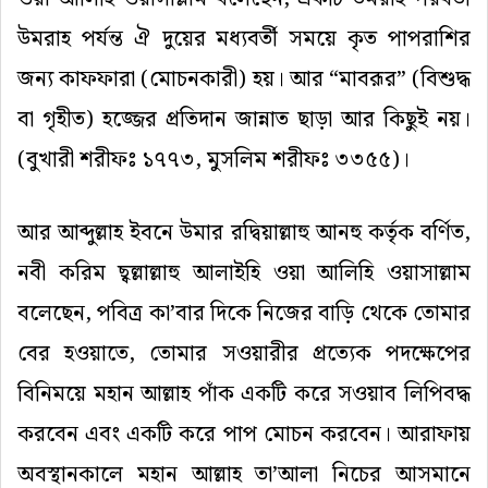
উমরাহ
পর্যন্ত
ঐ
দুয়ের
মধ্যবর্তী
সময়ে
কৃত
পাপরাশির
জন্য
কাফফারা
(
মোচনকারী
)
হয়।
আর
“
মাবরূর
” (
বিশুদ্ধ
বা
গৃহীত
)
হজ্জের
প্রতিদান
জান্নাত
ছাড়া
আর
কিছুই
নয়।
(
বুখারী
শরীফঃ
১৭৭৩
,
মুসলিম
শরীফঃ
৩৩৫৫
)
।
আর
আব্দুল্লাহ
ইবনে
উমার
রদ্বিয়াল্লাহু
আনহু
কর্তৃক
বর্ণিত
,
নবী
করিম
ছ্বল্লাল্লাহু
আলাইহি
ওয়া
আলিহি
ওয়াসাল্লাম
বলেছেন
,
পবিত্র
কা
’
বার
দিকে
নিজের
বাড়ি
থেকে
তোমার
বের
হওয়াতে
,
তোমার
সওয়ারীর
প্রত্যেক
পদক্ষেপের
বিনিময়ে
মহান
আল্লাহ
পাঁক
একটি
করে
সওয়াব
লিপিবদ্ধ
করবেন
এবং
একটি
করে
পাপ
মোচন
করবেন।
আরাফায়
অবস্থানকালে
মহান
আল্লাহ
তা
’
আলা
নিচের
আসমানে