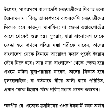
উল্লেখ্য
,
সাগরপথে
বাংলাদেশি
হজ্জযাত্রীদের
মিকাত
হলো
ইয়ালামলাম।
কিন্তু
আকাশপথে
বাংলাদেশি
হজ্জযাত্রীদের
মিকাত
হবে
কারনুল
মানাযিল
;
যা
জেদ্দা
এয়ারপোর্টের
আগে
থেকেই
শুরু
হয়।
সুতরাং
,
যারা
বাংলাদেশ
থেকে
জেদ্দা
হয়ে
প্রথমে
পবিত্র
মক্কা
শরীফে
যাবেন
,
তাদের
বাংলাদেশ
থেকে
বিমানে
আরোহণ
করার
পূর্বেই
ইহরাম
বেঁধে
নিতে
হবে।
আর
যারা
বাংলাদেশ
থেকে
জেদ্দা
হয়ে
প্রথমে
মদিনা
মুনাওয়ারায়
যাবেন
,
তাদের
মিকাত
হবে
যুলহোলাইফা
;
যা
বর্তমানে
বীরে
আলী
নামে
পরিচিত
,
এখান
থেকে
ইহরাম
বেঁধে
পবিত্র
মক্কায়
প্রবেশ
করবেন।
স্মরণীয়
যে
,
প্রত্যেক
মুসলিমের
ওপর
ইসলামী
জ্ঞান
অর্জন