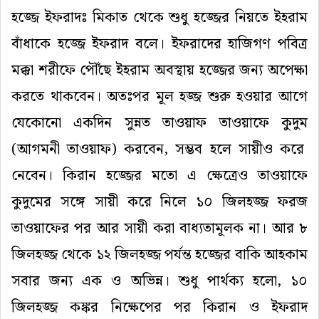
হজ্জে
ইফরাদঃ
মিকাত
থেকে
শুধু
হজ্জের
নিয়তে
ইহরাম
বাঁধাকে
হজ্জে
ইফরাদ
বলে।
ইফরাদের
হাজিগণ
পবিত্র
মক্কা
শরীফে
পৌঁছে
ইহরাম
অবস্থায়
হজ্জের
জন্য
অপেক্ষা
করতে
থাকবেন।
অতঃপর
মূল
হজ্জ
শুরু
হওয়ার
আগে
যেকোনো
একদিন
সুন্নত
তাওয়াফ
তাওয়াফে
কুদুম
(
আগমনী
তাওয়াফ
)
করবেন
,
সম্ভব
হলে
সায়ীও
করে
নেবেন।
কিরান
হজ্জের
মতো
এ
ক্ষেত্রেও
তাওয়াফে
কুদুমের
সঙ্গে
সায়ী
করে
নিলে
১০
জিলহজ্জ
ফরজ
তাওয়াফের
পর
আর
সায়ী
করা
বাধ্যতামূলক
না।
আর
৮
জিলহজ্জ
থেকে
১২
জিলহজ্জ
পর্যন্ত
হজ্জের
বাকি
আহকাম
সবার
জন্য
এক
ও
অভিন্ন।
শুধু
পার্থক্য
হলো
,
১০
জিলহজ্জ
কঙ্কর
নিক্ষেপের
পর
কিরান
ও
ইফরাদ