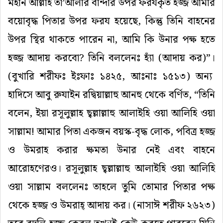
মহান
আল্লাহ
তা
’
আলার
বান্দার
উপর
ফরযকৃত
হজ্জ
আমার
বয়োবৃদ্ধ
পিতার
উপর
ফরয
হয়েছে
,
কিন্তু
তিনি
বাহনের
উপর
স্থির
থাকতে
পারেন
না
,
আমি
কি
উনার
পক্ষ
হতে
হজ্জ
আদায়
করবো
?
তিনি
বললেনঃ
হ্যাঁ
(
আদায়
কর
)
”
।
(
বুখারি
শরীফঃ
ইঃফাঃ
১৪২৫
,
আঃনাঃ
১৫১৩
)
অন্য
হাদিসে
আবু
রুযাইন
রদ্বিয়াল্লাহু
আনহু
থেকে
বর্ণিত
,
“
তিনি
বলেন
,
ইয়া
রসূলুল্লাহ
ছ্বল্লাল্লাহু
আলাইহি
ওয়া
আলিহি
ওয়া
সাল্লাম
!
আমার
পিতা
একজন
বয়স্ক
-
বৃদ্ধ
লোক
,
পবিত্র
হজ্জ
ও
উমরাহ
করার
ক্ষমতা
উনার
নেই
এবং
বাহনে
আরোহণেরও
।
রসূলুল্লাহ
ছ্বল্লাল্লাহু
আলাইহি
ওয়া
আলিহি
ওয়া
সাল্লাম
বললেনঃ
তাহলে
তুমি
তোমার
পিতার
পক্ষ
থেকে
হজ্জ
ও
উমরাহ্
আদায়
কর।
(
নাসাঈ
শরীফ
২৬২৩
)