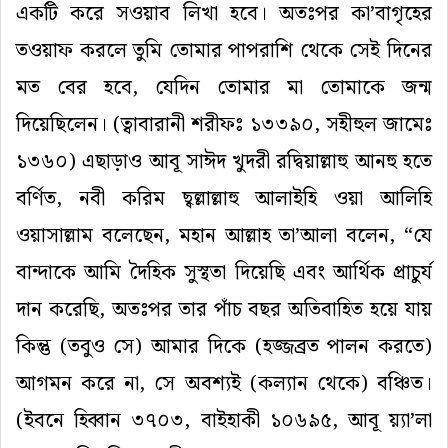
একটি
করে
সওয়াব
লিখা
হবে।
অতঃপর
কা
’
বাগৃহের
তওয়াফ
করলে
তুমি
তোমার
পাপরাশি
থেকে
সেই
দিনের
মত
বের
হবে
,
যেদিন
তোমার
মা
তোমাকে
জন্ম
দিয়েছিলেন
।
(
ত্বাবারানী
শরীফঃ
১৩৩৯০
,
সহীহুল
জামেঃ
১৩৬০
)
এছাড়াও
আবূ
সাঈদ
খুদরী
রদ্বিয়াল্লাহু
আনহু
হতে
বর্ণিত
,
নবী
করিম
ছ্বল্লাল্লাহু
আলাইহি
ওয়া
আলিহি
ওয়াসাল্লাম
বলেছেন
,
মহান
আল্লাহ
তা
’
আলা
বলেন
, “
যে
বান্দাকে
আমি
দৈহিক
সুস্থতা
দিয়েছি
এবং
আর্থিক
প্রাচুর্য
দান
করেছি
,
অতঃপর
তার
পাঁচ
বছর
অতিবাহিত
হয়ে
যায়
কিন্তু
(
তবুও
সে
)
আমার
দিকে
(
হজ্জব্রত
পালন
করতে
)
আগমন
করে
না
,
সে
অবশ্যই
(
কল্যান
থেকে
)
বঞ্চিত।
(
ইবনে
হিব্বান
৩৭০৩
,
বাইহাকী
১০৬৯৫
,
আবূ
য়্যা
’
লা