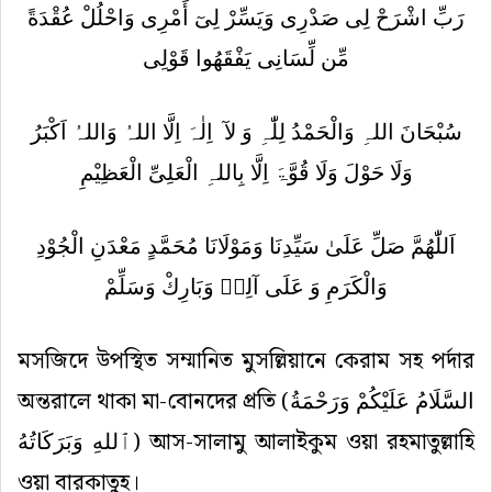
رَبِّ اشْرَحْ لِى صَدْرِى وَيَسِّرْ لِىٓ أَمْرِى وَاحْلُلْ عُقْدَةً
مِّن لِّسَانِى يَفْقَهُوا قَوْلِى
سُبْحَانَ اللہِ وَالْحَمْدُ لِلّٰہِ وَ لآ
اِلٰہَ اِلَّا اللہُ وَاللہُ اَکْبَرُ
وَلَا حَوْلَ وَلَا قُوَّۃَ اِلَّا بِاللہِ الْعَلِیِّ الْعَظِیْمِ
اَللّٰهُمَّ صَلِّ عَلَىٰ سَيِّدِنَا وَمَوْلَانَا مُحَمَّدٍ مَعْدَنِ الْجُوْدِ
وَالْكَرَمِ وَ عَلَى آلِهٖ وَبَارِكْ وَسَلِّمْ
মসজিদে
উপস্থিত
সম্মানিত
মুসল্লিয়ানে
কেরাম
সহ
পর্দার
অন্তরালে
থাকা
মা
-
বোনদের
প্রতি
(
السَّلَامُ عَلَيْكُمْ وَرَحْمَةُ
ٱللهِ وَبَرَكَاتُهُ
)
আস
-
সালামু
আলাইকুম
ওয়া
রহমাতুল্লাহি
ওয়া
বারকাতুহ।