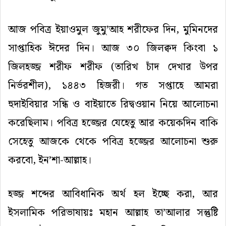
আজ
পবিত্র
ইয়াওমুল
জুমু
’
আহ
শরীফের
দিন
,
মুমিনদের
সাপ্তাহিক
ঈদের
দিন।
আজ
৩০
জিলক্বদ
কিংবা
১
জিলহজ্জ
শরীফ
শরীফ
(
তারিখ
চাঁদ
দেখার
উপর
নির্ভরশীল
)
,
১৪৪৩
হিজরী
।
গত
সপ্তাহে
আমরা
হুদাইবিয়ার
সন্ধি
ও
বাইয়াতে
রিদ্বওয়ান
নিয়ে
আলোচনা
করেছিলাম।
পবিত্র
হজ্জের
যেহেতু
আর
কয়েকদিন
বাকি
সেহেতু
আজকে
থেকে
পবিত্র
হজ্জের
আলোচনা
শুরু
করবো
,
ইন
’
শা
-
আল্লাহ।
হজ্জ
শব্দের
আবিধানিক
অর্থ
হল
ইচ্ছে
করা
,
আর
ইসলামিক
পরিভাষায়ঃ
মহান
আল্লাহ
তা
’
আলার
সন্তুষ্টি