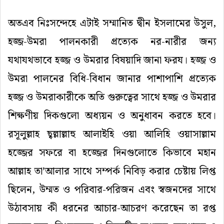
অতএব
নিঃসন্দেহে
এটাই
সম্মানিত
দ্বীন
ইসলামের
উসুল
,
হজ্জ
-
উমরা
পালনকারী
প্রত্যেক
নর
-
নারীর
জন্য
যথাযথভাবে
হজ্জ
ও
উমরার
বিষয়াদি
জানা
ফরয।
হজ্জ
ও
উমরা
পালনের
বিধি
-
বিধান
জানার
পাশাপাশি
প্রত্যেক
হজ্জ
ও
উমরাকারীকে
অতি
গুরুত্বের
সাথে
হজ্জ
ও
উমরার
শিক্ষণীয়
দিকগুলো
অধ্যয়ন
ও
অনুধাবন
করতে
হবে।
রসূলুল্লাহ
ছ্বল্লাল্লাহু
আলাইহি
ওয়া
আলিহি
ওয়াসাল্লাম
হজ্জের
সফরে
বা
হজ্জের
দিনগুলোতে
কিভাবে
মহান
আল্লাহ
তা
’
আলার
সাথে
সম্পর্ক
নিবিড়
করার
চেষ্টায়
লিপ্ত
ছিলেন
,
উম্মত
ও
পরিবার
-
পরিজন
এবং
স্বজনদের
সাথে
উঠাবসায়
কী
ধরনের
আচার
-
আচরণ
করেছেন
তা
রপ্ত