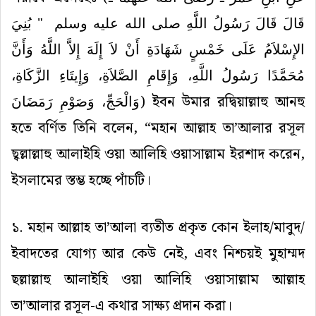
قَالَ قَالَ رَسُولُ اللَّهِ صلى الله عليه وسلم ‏ "‏ بُنِيَ
الإِسْلاَمُ عَلَى خَمْسٍ شَهَادَةِ أَنْ لاَ إِلَهَ إِلاَّ اللَّهُ وَأَنَّ
مُحَمَّدًا رَسُولُ اللَّهِ، وَإِقَامِ الصَّلاَةِ، وَإِيتَاءِ الزَّكَاةِ،
وَالْحَجِّ، وَصَوْمِ رَمَضَانَ
)
ইবন
উমার
রদ্বিয়াল্লাহু
আনহু
হতে
বর্ণিত
তিনি
বলেন
, “
মহান
আল্লাহ
তা
’
আলার
রসূল
ছ্বল্লাল্লাহু
আলাইহি
ওয়া
আলিহি
ওয়াসাল্লাম
ইরশাদ
করেন
,
ইসলামের
স্তম্ভ
হচ্ছে
পাঁচটি।
১
.
মহান
আল্লাহ
তা
’
আলা
ব্যতীত
প্রকৃত
কোন
ইলাহ
/
মাবুদ
/
ইবাদতের
যোগ্য
আর
কেউ
নেই
,
এবং
নিশ্চয়ই
মুহাম্মদ
ছল্লাল্লাহু
আলাইহি
ওয়া
আলিহি
ওয়াসাল্লাম
আল্লাহ
তা
’
আলার
রসূল
-
এ
কথার
সাক্ষ্য
প্রদান
করা।