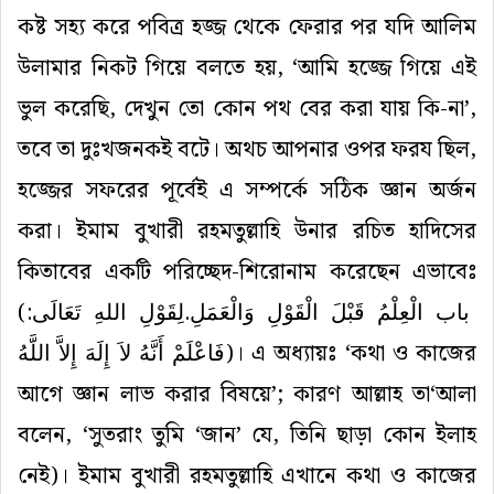
কষ্ট
সহ্য
করে
পবিত্র
হজ্জ
থেকে
ফেরার
পর
যদি
আলিম
উলামার
নিকট
গিয়ে
বলতে
হয়
, ‘
আমি
হজ্জে
গিয়ে
এই
ভুল
করেছি
,
দেখুন
তো
কোন
পথ
বের
করা
যায়
কি
-
না
’,
তবে
তা
দুঃখজনকই
বটে
।
অথচ
আপনার
ওপর
ফরয
ছিল
,
হজ্জের
সফরের
পূর্বেই
এ
সম্পর্কে
সঠিক
জ্ঞান
অর্জন
করা।
ইমাম
বুখারী
রহমতুল্লাহি
উনার
রচিত
হাদিসের
কিতাবের
একটি
পরিচ্ছেদ
-
শিরোনাম
করেছেন
এভাবেঃ
(
باب الْعِلْمُ قَبْلَ الْقَوْلِ وَالْعَمَلِ.لِقَوْلِ اللهِ تَعَالَى:
فَاعْلَمْ أَنَّهُ لاَ إِلَهَ إِلاَّ اللَّهُ
)
।
এ
অধ্যায়ঃ
‘
কথা
ও
কাজের
আগে
জ্ঞান
লাভ
করার
বিষয়ে
’;
কারণ
আল্লাহ
তা
‘
আলা
বলেন
, ‘
সুতরাং
তুমি
‘
জান
’
যে
,
তিনি
ছাড়া
কোন
ইলাহ
নেই
)
।
ইমাম
বুখারী
রহমতুল্লাহি
এখানে
কথা
ও
কাজের