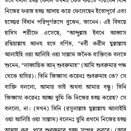
তবে
বদলি
হজ্জ
কেবল
তখনই
কেউ
করতে
পারবেন
যিনি
নিজের
ফরজ
হজ্জ
আদায়
করে
ফেলেছেন
ইতোপূর্বে
এবং
হজ্জের
বিঁধান
পরিপূর্ণরূপে
বুঝেন
,
জানেন
।
এই
বিষয়ে
হাদিস
শরীফে
এসেছে
,
“
আব্দুল্লাহ
ইবনে
আব্বাস
রদ্বিয়াল্লাহু
আনহু
হতে
বর্ণিত
,
“
নবী
করীম
ছ্বল্লাল্লাহু
আলাইহি
ওয়া
আলিহি
ওয়া
সাল্লাম
জনৈক
ব্যক্তিকে
বলতে
শুনেন
, “
লাব্বায়িক
আন্
শুবরুমাহ
’’ (
আমি
শুবরুমার
পক্ষ
থেকে
হাযির
)
।
তিনি
জিজ্ঞাসা
করেনঃ
শুবরুমাহ
কে
?
সে
ব্যক্তি
বললো
,
আমার
ভাই
অথবা
আমার
বন্ধু।
তিনি
জিজ্ঞাসা
করেনঃ
আচ্ছা
তুমি
কি
নিজের
হজ্জ
করেছ
?
সে
বললো
,
না।
(
তখন
)
তিনি
(
রসূলাল্লাহ
ছ্বল্লাল্লাহু
আলাইহি
ওয়া
আলিহি
ওয়া
সাল্লাম
)
বলেনঃ
তুমি
প্রথমে
নিজের
হজ্জ
আদায়
কর
,
পরে
শুবরুমার
হজ্জ
সম্পন্ন
করবে।
(
আবু