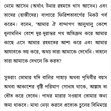
নেমে
আসেন
(
অর্থাৎ
উনার
রহমতে
খাস
আসেন
)
এবং
তাদের
(
হাজীদের
)
ব্যপারে
ফিরিশতাবর্গের
নিকট
গর্ব
করেন।
বলেন
, ‘
আমার
ঐ
বান্দাগণ
আলুথালু
কেশে
ধূলামলিন
বেশে
দূর
-
দূরান্তর
পথ
অতিক্রম
করে
আমার
কাছে
এসে
আমার
রহমতের
আশা
করে
এবং
আমার
আযাবকে
ভয়
করে
,
অথচ
তারা
আমাকে
দেখেনি।
তাহলে
তারা
আমাকে
দেখলে
কি
করত
?
সুতরাং
তোমার
যদি
বালির
পাহাড়
অথবা
পৃথিবীর
বয়স
অথবা
আকাশের
বৃষ্টি
পরিমাণ
গোনাহ
থাকে
,
আল্লাহ
তা
ধৌত
করে
দেবেন।
পাথর
মারার
সওয়াব
তোমার
জন্য
জমা
থাকবে।
মাথা
নেড়া
করলে
প্রত্যেক
চুলের
বিনিময়ে