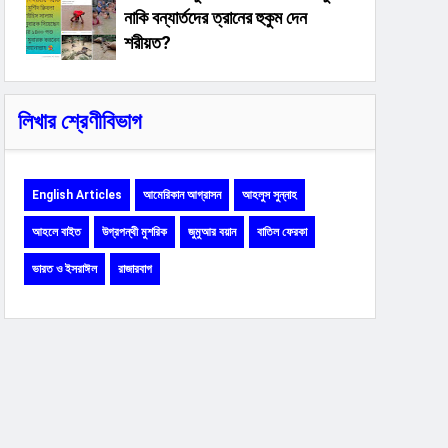
নাকি বন্যার্তদের ত্রানের হুকুম দেন
শরীয়ত?
লিখার শ্রেণীবিভাগ
English Articles
আমেরিকান আগ্রাসন
আহলুস সুন্নাহ
আহলে বাইত
উগ্রপন্থী মুশরিক
জুমুআর বয়ান
বাতিল ফেরকা
ভারত ও ইসরাঈল
রাজারবাগ