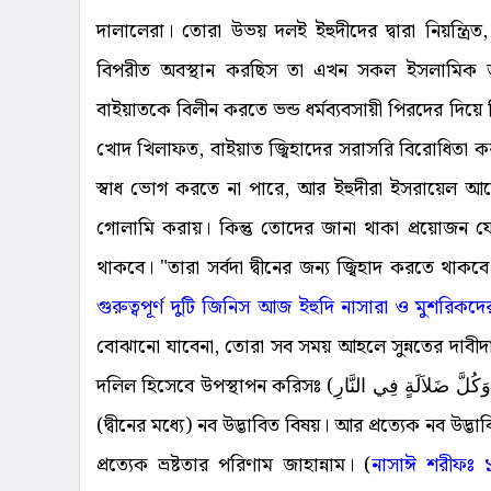
দালালেরা। তোরা উভয় দলই ইহুদীদের দ্বারা নিয়ন্ত্
বিপরীত অবস্থান করছিস তা এখন সকল ইসলামিক জ্ঞান
বাইয়াতকে বিলীন করতে ভন্ড ধর্মব্যবসায়ী পিরদের দিয়
খোদ খিলাফত, বাইয়াত জ্বিহাদের সরাসরি বিরোধিত
স্বাধ ভোগ করতে না পারে, আর ইহুদীরা ইসরায়েল আমেরি
গোলামি করায়। কিন্তু তোদের জানা থাকা প্রয়োজন য
থাকবে। "তারা সর্বদা দ্বীনের জন্য জ্বিহাদ করতে থাকবে
গুরুত্বপূর্ণ দুটি জিনিস আজ ইহুদি নাসারা ও মুশরিকদ
বোঝানো যাবেনা, তোরা সব সময় আহলে সুন্নতের দাবীদা
দলিল হিসেবে উপস্থাপন করিসঃ (كُلَّ مُحْدَثَةٍ بِدْعَةٌ وَكُلَّ بِدْعَةٍ ضَلاَلَةٌ وَكُلَّ ضَلاَلَةٍ فِي النَّارِ) সবচেয়ে নিকৃষ্ট বিষয় হল
(দ্বীনের মধ্যে) নব উদ্ভাবিত বিষয়। আর প্রত্যেক নব উদ্
প্রত্যেক ভ্রষ্টতার পরিণাম জাহান্নাম। (
নাসাঈ শরীফঃ 