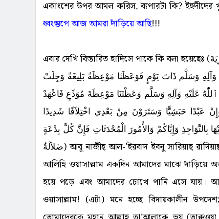
একাংশের উপর আমল করিস, ব্যপারটা কি? ইহুদীদের 
ধ্বংস্তুপে আজ আমরা দাঁড়িয়ে আছি
!!!
এবার দেখি বিস্তারিত হাদিসে পাকে কি বলা হয়েছেঃ (حَدَّثَنِي يَحْيَى بْنُ أَبِي الْمُطَاعِ، قَالَ سَمِعْتُ الْعِرْبَاضِ بْنِ سَارِيَةَ
وَآلِهِ وَسَلَّم ذَاتَ يَوْمٍ فَوَعَظَنَا مَوْعِظَةً بَلِيغَةً وَجِلَتْ
لّٰهُ عَلَيْهِ وَآلِهِ وَسَلَّم وَعَظْتَنَا مَوْعِظَةَ مُوَدِّعٍ فَاعْهَدْ
 وَإِنْ عَبْدًا حَبَشِيًّا وَسَتَرَوْنَ مِنْ بَعْدِي اخْتِلاَفًا شَدِيدًا
َا بِالنَّوَاجِذِ وَإِيَّاكُمْ وَالأُمُورَ الْمُحْدَثَاتِ فَإِنَّ كُلَّ بِدْعَةٍ
ضَلاَلَةٌ) আবূ নাজীহ্ আল-'ইরবাদ ইবনু সারিয়াহ্ রাদিয়াল্লাহু থেকে বর্ণিত তিনি বলেন, “রসূলুল্লাহ ছ্বল্লাল্লাহু আলাইহি ওয়া
আলিহি ওয়াসাল্লাম একদিন আমাদের মাঝে দাঁড়িয়ে অত্য
হয়ে পড়ে এবং আমাদের চোখে পানি এসে যায়। আমরা ন
ওয়াসাল্লাম! (এটা) মনে হচ্ছে বিদায়কালীন উ
তোমাদেরকে মহান আল্লাহ তা'আলাকে ভয় (তাক্বওয়