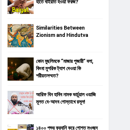
হাতে বাইয়াত হওয়া ফরজ?
Similarities Between
Zionism and Hindutva
কোন মুছলিমকে “মাজার পূজারী” বলা,
কিংবা মুশরিক ট্যাগ দেওয়া কি
শরীয়তসম্মত?
আরিফ বিন হাবিব নামক ভার্চুয়াল ওয়াজি
মূলত বে-আদব গোস্তাখে রসূল!
১৪০০ পশুর কুরবানি করে গোশত মওজুদ