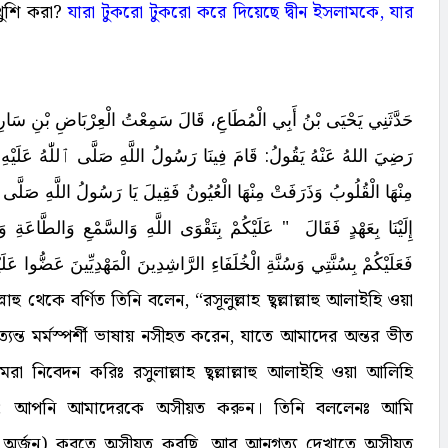
খুশি করা?
যারা টুকরো টুকরো করে দিয়েছে দ্বীন ইসলামকে, যার
رَضِيَ اللهُ عَنْهُ يَقُولُ: قَامَ فِينَا رَسُولُ اللَّهِ صَلَّى ٱللّٰهُ عَلَيْهِ 
مِنْهَا الْقُلُوبُ وَذَرَفَتْ مِنْهَا الْعُيُونُ فَقِيلَ يَا رَسُولُ اللَّهِ صَلَّى ٱل
إِلَيْنَا بِعَهْدٍ فَقَالَ ‏ "‏ عَلَيْكُمْ بِتَقْوَى اللَّهِ وَالسَّمْعِ وَالطَّاعَةِ
فَعَلَيْكُمْ بِسُنَّتِي وَسُنَّةِ الْخُلَفَاءِ الرَّاشِدِينَ الْمَهْدِيِّينَ عَضُّوا عَلَيْه
ন্ত মর্মস্পর্শী ভাষায় নসীহত করেন, যাতে আমাদের অন্তর ভীত
িবেদন করিঃ রসুলাল্লাহ ছ্বল্লাল্লাহু আলাইহি ওয়া আলিহি
পদেশ; আপনি আমাদেরকে অসীয়ত করুন। তিনি বললেনঃ আমি
া অর্জন) করতে অসীয়ত করছি, আর আনুগত্য দেখাতে অসীয়ত