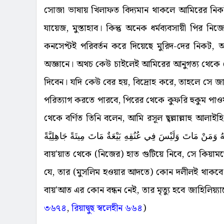
সোজা ভাষায় খিলাফত বিদ্যমান থাকলে আমিরের নি
যায়েজ, মুস্তাহাব। কিন্তু অনেক ধর্মব্যবসায়ী পির 
কনসেপ্টই পরিবর্তন করে দিয়েছে মুরিদ-দের নিকট, আ
অজ্ঞানে। অথচ কেউ চাইলেই আমিরের আনুগত্য থেকে ব
দিবেন। যদি কেউ বের হয়, বিদ্রোহ করে, তাহলে সে জাহ
পরিত্যাগ করতে পারবে, পিরের থেকে কুফরি হুকুম পাওয়া ব
থেকে বর্ণিত তিনি বলেন, আমি রসূল ছ্বল্লাল্লাহু আলাইহি ওয়া আলিহ
لاَ حُجَّةَ لَهُ وَمَنْ مَاتَ وَلَيْسَ فِي عُنُقِهِ بَيْعَةٌ مَاتَ مِيتَةً جَاهِلِيَّةً
বায়'য়াত থেকে (নিজের) হাত গুটিয়ে নিবে, সে কিয়া
যে, তার (মুসলিম হওয়ার আদতে) কোন দলীলই থাকবে না
বায়'আত এর কোন বন্ধন নেই, তার মৃত্যু হবে জাহিলিয়্যা
৩৬৭৪
,
রিয়াদ্বুছ স্বলেহীন ৬৬৪
)