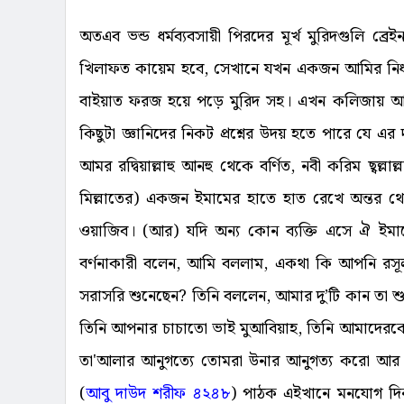
অতএব ভন্ড ধর্মব্যবসায়ী পিরদের মূর্খ মুরিদগুলি ব
খিলাফত কায়েম হবে, সেখানে যখন একজন আমির নির
বাইয়াত ফরজ হয়ে পড়ে মুরিদ সহ। এখন কলিজায় আঘাত লা
কিছুটা জ্ঞানিদের নিকট প্রশ্নের উদয় হতে পারে যে এ
আমর রদ্বিয়াল্লাহু আনহু থেকে বর্ণিত, নবী করিম ছ্বল্ল
মিল্লাতের) একজন ইমামের হাতে হাত রেখে অন্তর থে
ওয়াজিব। (আর) যদি অন্য কোন ব্যক্তি এসে ঐ ই
বর্ণনাকারী বলেন, আমি বললাম, একথা কি আপনি রসূলুল্
সরাসরি শুনেছেন? তিনি বললেন, আমার দু’টি কান তা শ
তিনি আপনার চাচাতো ভাই মুআবিয়াহ, তিনি আমাদেরক
তা'আলার আনুগত্যে তোমরা উনার আনুগত্য করো আর 
(
আবু দাউদ শরীফ ৪২৪৮
) পাঠক এইখানে মনযোগ দিন, কি