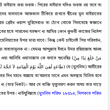
কট বাইয়াত করা ফরজ। পিরের বাইয়াত যদিও ফরজ নয় তবে তা
নিজেদের ব্যবসাকে আজকাল টিকিয়ে রাখতে দ্বীনের মূল বাইয়াতের
র ব্রেইন ওয়াশ মুরিদেরাও তা চোঁখ বোঝে গিলতেছে স্বজ্ঞানে
ের হতে পারবেনা যতক্ষণ না আমির কোন কুফরী কাজের নির্দেশ
েলিয়াতের উপর মারা যাবে। কিন্তু কেউ চাইলেই পির পরিবর্তন,
াধ্যতামূলক না। যেমনঃ আব্দুল্লাহ ইবনে উমর রদ্বিয়াল্লাহু আনহু
ি ওয়াসাল্লাম কে বলতে শুনেছিঃ (مَنْ خَلَعَ يَدًا مِنْ
طَاعَةٍ لَقِيَ اللَّهَ يَوْمَ الْقِيَامَةِ ) যে (মুসলিম) আমীরের
মতের দিন মহান আল্লাহ তা'আলার সাথে এমন অবস্থায় মিলিত হবে
 (তার নিকট)। আর যে ব্যক্তি মৃত্যুবরণ করল অথচ তার ঘাড়ে
তের উপর। নাউযুবিল্লাহ (
মুসলিম শরিফ ১৮৫১এ
,
মিশকাত শরিফ