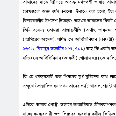
আমাদের মাঝে দাঁড়িয়ে অত্যন্ত মর্মস্পর্শী ভাষায়
চোখগুলো অশ্রু বর্ষণ করলো। উনাকে বলা হলো, ইয়া রসূলা
বিদায়কালীন উপদেশ দিচ্ছেন? অতএব আমাদের নিকট থেকে 
তিনি বলেনঃ তোমরা আল্লাহ্ভীতি (অর্থাৎ তাক্বও
(আমিরের-আদেশ), যদিও সে আবিসিনিয়ান (কাফরী) 
২৬৭৬
,
রিয়াদুস স্বলেহীন ১৫৭
,
৭০১
) আহ কি একটা অবস
যদিও সে আবিসিনিয়ান (কাফরী) গোলাম হয়। কোন পি
কি হে ধর্মব্যবসায়ী ভন্ড পিরদের মূর্খ মুরিদেরা ব্যথা
সম্মুখে উপস্থাপিত হয় তখন তাদের প্যাট খারাপ, প্যান্ট 
এদিকে আবার পেট্রো-ডলারে লাক্সারিয়াস জীবনযাপনকা
যাচ্ছে ধর্মব্যবসায়ী ভন্ড পিরদের ব্যবসায় দলীল ভিত