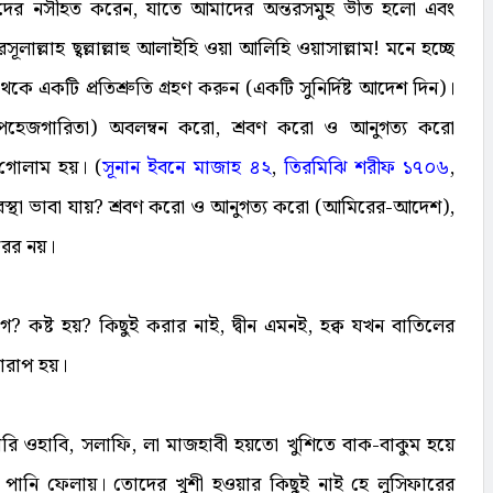
 আমাদের নসীহত করেন, যাতে আমাদের অন্তরসমুহ ভীত হলো এবং
ল্লাহ ছ্বল্লাল্লাহু আলাইহি ওয়া আলিহি ওয়াসাল্লাম! মনে হচ্ছে
একটি প্রতিশ্রুতি গ্রহণ করুন (একটি সুনির্দিষ্ট আদেশ দিন)।
য়া পহেজগারিতা) অবলম্বন করো, শ্রবণ করো ও আনুগত্য করো
গোলাম হয়। (
সূনান ইবনে মাজাহ ৪২
,
তিরমিঝি শরীফ ১৭০৬
,
্থা ভাবা যায়? শ্রবণ করো ও আনুগত্য করো (আমিরের-আদেশ),
রের নয়।
 লাগে? কষ্ট হয়? কিছুই করার নাই, দ্বীন এমনই, হক্ব যখন বাতিলের
খারাপ হয়।
রি ওহাবি, সলাফি, লা মাজহাবী হয়তো খুশিতে বাক-বাকুম হয়ে
্তিক পানি ফেলায়। তোদের খুশী হওয়ার কিছুই নাই হে লুসিফারের