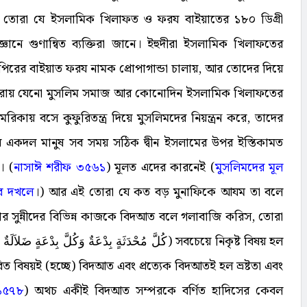
রিত, তোরা যে ইসলামিক খিলাফত ও ফরয বাইয়াতের ১৮০ ডিগ্রী
ে গুণান্বিত ব্যক্তিরা জানে। ইহুদীরা ইসলামিক খিলাফতের
ে পিরের বাইয়াত ফরয নামক প্রোপাগান্ডা চালায়, আর তোদের দিয়ে
া করায় যেনো মুসলিম সমাজ আর কোনোদিন ইসলামিক খিলাফতের
কায় বসে কুফুরিতন্ত্র দিয়ে মুসলিমদের নিয়ন্ত্রন করে, তাদের
ে একদল মানুষ সব সময় সঠিক দ্বীন ইসলামের উপর ইস্তিকামত
। (
নাসাঈ শরীফ ৩৫৬১
) মূলত এদের কারনেই (
মুসলিমদের মূল
ের দখলে
।) আর এই তোরা যে কত বড় মুনাফিকে আযম তা বলে
র সুন্নীদের বিভিন্ন কাজকে বিদআত বলে গলাবাজি করিস, তোরা
ভাবিত বিষয়ই (হচ্ছে) বিদআত এবং প্রত্যেক বিদআতই হল ভ্রষ্টতা এবং
১৫৭৮
) অথচ একীই বিদআত সম্পরকে বর্ণিত হাদিসের কেবল