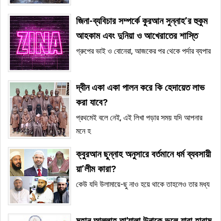
জিনা-ব্যবিচার সম্পর্কে কুরআন সুন্নাহ’র হুকুম
আহকাম এবং দুনিয়া ও আখেরাতের শাস্তি
গ্রুপের ভাই ও বোনেরা, আজকের পর থেকে পর্দার ব্যপার
দ্বীন একা একা পালন করে কি হেদায়েত লাভ
করা যাবে?
প্রথমেই বলে নেই, এই লিখা পড়ার সময় যদি আপনার
মনে হ
ক্বুরআন ছুন্নাহ অনুসারে বর্তমানে ধর্ম ব্যবসায়ী
য়া’লীম কারা?
কেউ যদি উলামায়ে-ছু নাও হয়ে থাকে তাহলেও তার মধ্য
মহান আল্লাহ তা'য়ালা উনাকে ভুলে যারা হারাম