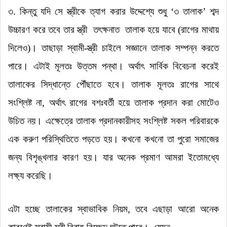
৩. কিন্তু যদি সে স্ত্রীকে ত্যাগ করার উদ্দেশ্যে শুধু
‘
৩ তালাক
’
শব্দ
উচ্চারণ করে তবে তার স্ত্রী
তৎক্ষনাত
তালাক হয়ে যাবে (রাগের মাথায়
দিলেও)।
তাছাড়া স্বামী-স্ত্রী চাইলে সজ্ঞানে তালাক সম্পন্ন করতে
পারে।
এটাই মূলতঃ উত্তম পন্থা।
অর্থাৎ সার্বিক বিবেচনা করেই
তালাকের সিদ্ধান্তে পৌঁছাতে হবে।
তালাক মূলতঃ রাগের সাথে
সংশ্লিষ্ট না
,
অর্থাৎ রাগের বশঃবর্তী হয়ে তালাক প্রদান করা মোটেও
উচিত নয়।
এক্ষেত্রে তালাক প্রদানকারীসহ সংশ্লিষ্ট সকল পরিবারকে
এক করুণ পরিস্থিতিতে পড়তে হয়।
কখনো কখনো তা পুরো সমাজের
জন্য বিশৃঙ্খলার কারণ হয়।
যার অনেক প্রমাণ আমরা ইতোমধ্যে
লক্ষ্য করেছি।
এটা হচ্ছে তালাকের স্বাভাবিক নিয়ম
,
তবে এছাড়া আরো অনেক