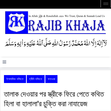
≡
ইসলামিক নসিহত
দ্বীনি নসিহত
ফতওয়া
তালাক দেওয়ার পর স্ত্রীকে ফিরে পেতে কথিত
হিলা বা হালালা'র চুক্তি করা নাযায়েজ