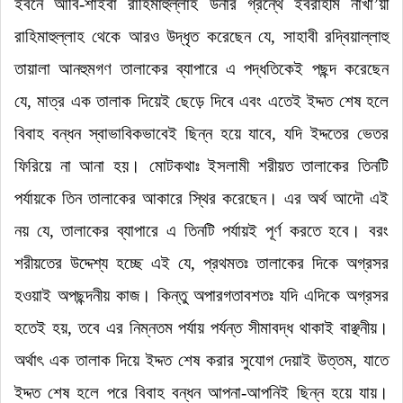
ইবনে আবি-শাইবা রাহিমাহুল্লাহ উনার গ্রন্থে ইবরাহীম নাখা‌
’
য়ী
রাহিমাহুল্লাহ থেকে আরও উদ্ধৃত করেছেন যে
,
সাহাবী রদ্বিয়াল্লাহু
তায়ালা আনহুমগণ তালাকের ব্যাপারে এ পদ্ধতিকেই পছন্দ করেছেন
যে
,
মাত্র এক তালাক দিয়েই ছেড়ে দিবে এবং এতেই ইদ্দত শেষ হলে
বিবাহ বন্ধন স্বাভাবিকভাবেই ছিন্ন হয়ে যাবে
, যদি ইদ্দতের ভেতর
ফিরিয়ে না আনা হয়
। মোটকথাঃ ইসলামী শরীয়ত তালাকের তিনটি
পর্যায়কে তিন তালাকের আকারে স্থির করেছেন। এর অর্থ আদৌ এই
নয় যে
,
তালাকের ব্যাপারে এ তিনটি পর্যায়ই পূর্ণ করতে হবে। বরং
শরীয়তের উদ্দেশ্য হচ্ছে এই যে
,
প্রথমতঃ তালাকের দিকে অগ্রসর
হওয়াই অপছন্দনীয় কাজ। কিন্তু অপারগতাবশতঃ যদি এদিকে অগ্রসর
হতেই হয়
,
তবে এর নিম্নতম পর্যায় পর্যন্ত সীমাবদ্ধ থাকাই বাঞ্ছনীয়।
অর্থাৎ এক তালাক দিয়ে ইদ্দত শেষ করার সুযোগ দেয়াই উত্তম
,
যাতে
ইদ্দত শেষ হলে পরে বিবাহ বন্ধন আপনা-আপনিই ছিন্ন হয়ে যায়।