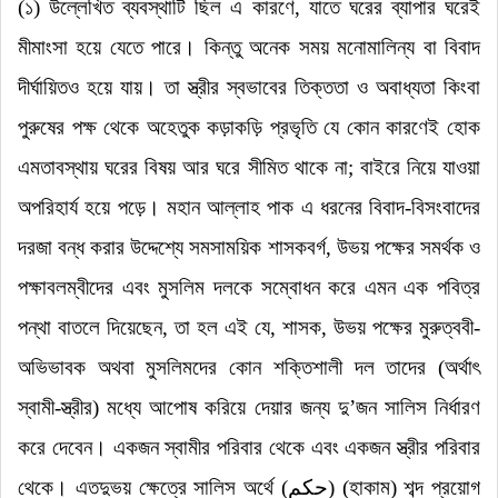
(১)
উল্লেখিত ব্যবস্থাটি ছিল এ কারণে
,
যাতে ঘরের ব্যাপার ঘরেই
মীমাংসা হয়ে যেতে পারে। কিন্তু অনেক সময় মনোমালিন্য বা বিবাদ
দীর্ঘায়িতও হয়ে যায়। তা স্ত্রীর স্বভাবের তিক্ততা ও অবাধ্যতা কিংবা
পুরুষের পক্ষ থেকে অহেতুক কড়াকড়ি প্রভৃতি যে কোন কারণেই হোক
এমতাবস্থায় ঘরের বিষয় আর ঘরে সীমিত থাকে না
;
বাইরে নিয়ে যাওয়া
অপরিহার্য হয়ে পড়ে। মহান আল্লাহ পাক এ ধরনের বিবাদ-বিসংবাদের
দরজা বন্ধ করার উদ্দেশ্যে সমসাময়িক শাসকবর্গ
,
উভয় পক্ষের সমর্থক ও
পক্ষাবলম্বীদের এবং মুসলিম দলকে সম্বোধন করে এমন এক পবিত্র
পন্থা বাতলে দিয়েছেন
,
তা হল এই যে
,
শাসক
,
উভয় পক্ষের মুরুত্ববী-
অভিভাবক অথবা মুসলিমদের কোন শক্তিশালী দল তাদের (অর্থাৎ
স্বামী-স্ত্রীর) মধ্যে আপোষ করিয়ে দেয়ার জন্য দু
’
জন সালিস নির্ধারণ
করে দেবেন। একজন স্বামীর পরিবার থেকে এবং একজন স্ত্রীর পরিবার
থেকে। এতদুভয় ক্ষেত্রে সালিস অর্থে (
حكم
) (হাকাম) শব্দ প্রয়োগ