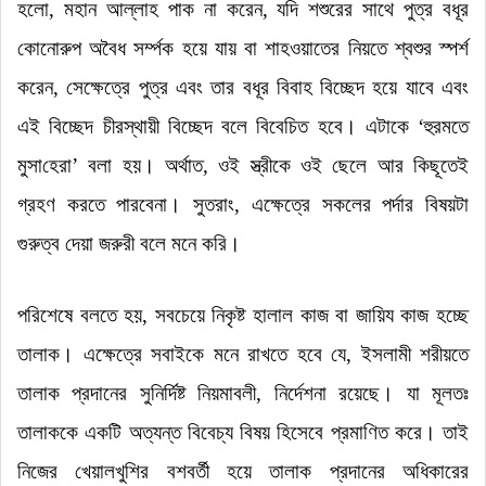
হলো
,
মহান
আল্লাহ পাক না করেন
,
যদি শশুরের সাথে পুত্র বধূর
কোনোরুপ অবৈধ সর্ম্পক হয়ে যায় বা শাহওয়াতের নিয়তে শ্বশুর স্পর্শ
করেন
,
সেক্ষেত্রে পুত্র এবং তার বধূর বিবাহ বিচ্ছেদ হয়ে যাবে এবং
এই বিচ্ছেদ চীরস্থায়ী বিচ্ছেদ বলে বিবেচিত হবে।
এটাকে
‘
হুরমতে
মুসা
হে
রা
’
বলা হয়।
অর্থাত
,
ওই স্ত্রীকে ওই ছেলে আর কিছূতেই
গ্রহণ করতে পারবেনা।
সুতরাং
,
এক্ষেত্রে সকলের পর্দার বিষয়টা
গুরুত্ব দেয়া জরুরী বলে মনে করি।
পরিশেষে বলতে হয়
,
সবচেয়ে নিকৃষ্ট হালাল কাজ বা জায়িয কাজ হচ্ছে
তালাক।
এক্ষেত্রে সবাইকে মনে রাখতে হবে যে
,
ইসলামী শরীয়তে
তালাক প্রদানের সুনির্দিষ্ট নিয়মাবলী
,
নির্দেশনা রয়েছে।
যা মূলতঃ
তালাককে একটি অত্যন্ত বিবেচ্য বিষয় হিসেবে প্রমাণিত করে।
তাই
নিজের খেয়ালখুশির বশবর্তী হয়ে তালাক প্রদানের অধিকারের