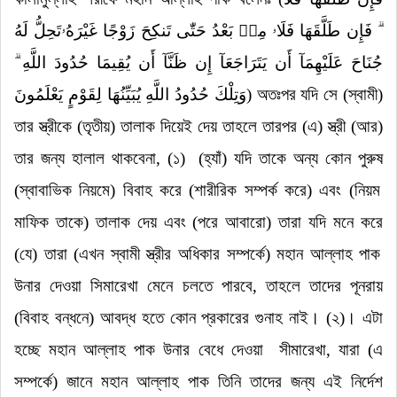
ۗ فَإِن طَلَّقَهَا فَلَا
ۥ
مِنۢ بَعْدُ حَتّٰى تَنكِحَ زَوْجًا غَيْرَهُ
ۥ
تَحِلُّ لَهُ
جُنَاحَ عَلَيْهِمَآ أَن يَتَرَاجَعَآ إِن ظَنَّآ أَن يُقِيمَا حُدُودَ اللَّهِ ۗ
وَتِلْكَ حُدُودُ اللَّهِ يُبَيِّنُهَا لِقَوْمٍ يَعْلَمُونَ
)
অতঃপর যদি সে (স্বামী)
তার স্ত্রীকে (তৃতীয়) তালাক দিয়েই দেয় তাহলে তারপর (এ) স্ত্রী (আর)
তার জন্য হালাল থাকবেনা
,
(১)
(
হ্যাঁ) যদি তাকে অন্য কোন পুরুষ
(স্বাবাভিক নিয়মে)
বিবাহ করে (শারীরিক সম্পর্ক করে) এবং (নিয়ম
মাফিক তাকে) তালাক দেয় এবং (পরে
আবারো
) তারা যদি মনে করে
(যে)
তারা (এখন স্বামী স্ত্রীর অধিকার সম্পর্কে) মহান আল্লাহ পাক
উনার দেওয়া সিমারেখা মেনে চলতে পারবে
,
তাহলে তাদের পূনরায়
(বিবাহ বন্ধনে) আবদ্ধ হতে কোন প্রকারের গুনাহ নাই।
(২)
। এটা
হচ্ছে মহান আল্লাহ পাক উনার বেধে দেওয়া
সীমারেখা
,
যারা (এ
সম্পর্কে) জানে মহান আল্লাহ পাক তিনি তাদের জন্য এই নির্দেশ