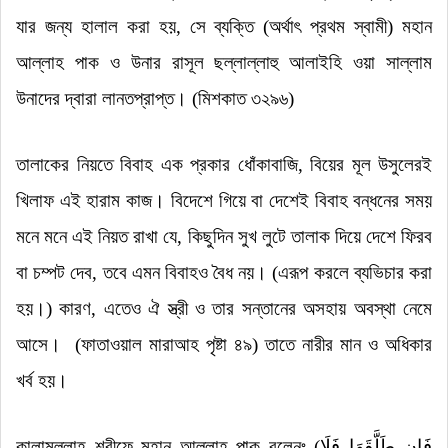
যার জন্য হালাল করা হয়
,
সে ব্যক্তি (অর্থাৎ প্রথম স্বামী) মহান
আল্লাহ পাক ও উনার রাসূল ছল্লাল্লাহু আলাইহি ওয়া সাল্লাম
উনাদের দ্বারা লানতপ্রাপ্ত। (মিশকাত ৩২৯৬)
তালাকের নিয়তে বিবাহ এক প্রকার ধোঁকাবাজি
, বিয়ের মূল উসুলেরই
খিলাফ এই হারাম কাজ
।
বিদেশে গিয়ে বা দেশেই বিবাহ বন্ধনের সময়
মনে মনে এই নিয়ত রাখা যে
,
কিছুদিন সুখ লুটে তালাক দিয়ে দেশে ফিরব
বা চম্পট দেব
,
তবে এমন বিবাহও বৈধ নয়। (এরূপ করলে ব্যভিচার করা
হয়।)
কারণ
,
এতেও ঐ স্ত্রী ও তার সন্তানের অসহায় অবস্থা নেমে
আসে।
(ফাতাওয়াল মারাআহ
পৃষ্টা
৪৯) তাতে নারীর মান ও অধিকার
খর্ব হয়।
কালামুল্লাহ শরীফে মহান আল্লাহ পাক বলেনঃ
(
فَإِن طَلَّقَهَا فَلَا