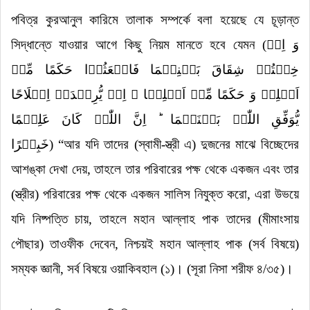
পবিত্র কুরআনুল কারিমে তালাক সম্পর্কে বলা হয়েছে যে চূড়ান্ত
সিদ্ধান্তে যাওয়ার আগে কিছু নিয়ম মানতে হবে যেমন
(
وَ اِنۡ
خِفۡتُمۡ شِقَاقَ بَیۡنِہِمَا فَابۡعَثُوۡا حَکَمًا مِّنۡ
اَہۡلِہٖ وَ حَکَمًا مِّنۡ اَہۡلِہَا ۚ اِنۡ یُّرِیۡدَاۤ اِصۡلَاحًا
یُّوَفِّقِ اللّٰہُ بَیۡنَہُمَا ؕ اِنَّ اللّٰہَ کَانَ عَلِیۡمًا
خَبِیۡرًا
)
“
আর যদি তাদের (স্বামী-স্ত্রী এ) দুজনের মাঝে বিচ্ছেদের
আশঙ্কা দেখা দেয়
,
তাহলে তার পরিবারের পক্ষ থেকে একজন এবং তার
(স্ত্রীর) পরিবারের পক্ষ থেকে একজন সালিস নিযুক্ত করো
,
এরা উভয়ে
যদি নিষ্পত্তি চায়
,
তাহলে মহান আল্লাহ পাক তাদের (মীমাংসায়
পৌছার) তাওফীক দেবেন
,
নিশ্চয়ই মহান আল্লাহ পাক (সর্ব বিষয়ে)
সম্যক জ্ঞানী
,
সর্ব বিষয়ে ওয়াকিবহাল
(১)
। (সূরা নিসা শরীফ
৪/
৩৫)।