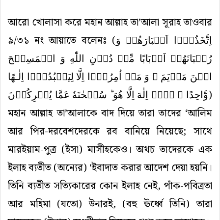
আরো খোলাসা করে মহান আল্লাহ তা’আলা সূরাহ তাওবার
৯/৩১ নং আয়াতে বলেনঃ (
اِتَّخَذُوۡۤا اَحۡبَارَهُمۡ وَ
رُهۡبَانَهُمۡ اَرۡبَابًا مِّنۡ دُوۡنِ اللّٰهِ وَ الۡمَسِیۡحَ
ابۡنَ مَرۡیَمَ ۚ وَ مَاۤ اُمِرُوۡۤا اِلَّا لِیَعۡبُدُوۡۤا اِلٰـهًا
وَّاحِدًا ۚ لَاۤ اِلٰهَ اِلَّا هُوَ ؕ سُبۡحٰنَهٗ عَمَّا یُشۡرِکُوۡنَ
)
মহান আল্লাহ তা’আলাকে বাদ দিয়ে তারা তাদের ‘আলিম
আর পির-দরবেশদেরকে রব বানিয়ে নিয়েছে; সাথে
মারইয়াম-পুত্র (ইসা) মাসীহকেও। অথচ তাদেরকে এক
ইলাহ ব্যতীত (অন্যের) ‘ইবাদাত করার আদেশ দেয়া হয়নি।
তিনি ব্যতীত সত্যিকারের কোন ইলাহ নেই, পাঁক-পবিত্রতা
আর মহিমা (যতো) উনারই, (বহু ঊর্ধ্বে তিনি) তারা