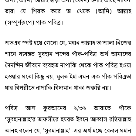
জন্য (আমি) আল্লাহ ছাড়া অন্য (কোন) ইলাহ আছে নাকি?
তারা যে শিরক করে তা থেকে (আমি) আল্লাহ
(সম্পূর্ণরূপে) পাক-পবিত্র।
অতএব স্পষ্ট হয়ে গেলো যে, মহান আল্লাহ তা’আলা নিজের
শানে ব্যবহৃত সুবহান শব্দের পাঁক-পবিত্র অর্থ আমাদের
দৈনন্দিন জীবনে ব্যবহৃত নাপাকি থেকে পাঁক পবিত্র হওয়া
হওয়ার মতো কিছু নয়, মূলত ইহা এমন এক পাঁক পবিত্রতা
যার বিপরীতে নাপাকি বিদ্যমান থাকা জরুরি নয়।
পবিত্র আল কুরআনের ২/৩২ আয়াতে পাঁকে
‘সুবহানাল্লাহ’র তাফসীরে হযরত ইবনে আব্বাস রদ্বিয়াল্লাহু
আনহু বলেন যে, 'সুবহানাল্লাহ' -এর অর্থ হচ্ছে কেবল মহান