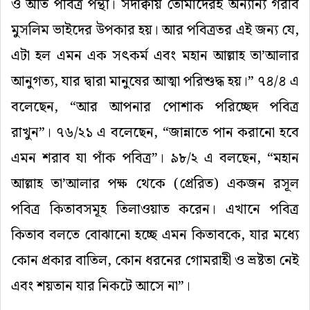
ও অতি পবিত্র পন্থা। সদাক্বায় তোমাদেরই অন্যান্য গরীব
মুসলিম ভাইদের উপকার হয়। আর পবিত্রতর এই জন্য যে,
এটা হল এমন এক সৎকর্ম এবং মহান আল্লাহ তা’আলার
আনুগত্য, যার দ্বারা মানুষের আত্মা পরিশুদ্ধ হয়।” ৭৪/৪ এ
বলেছেন, “আর আপনার পোশাক পরিচ্ছেদ পবিত্র
রাখুন”। ৭৬/২১ এ বলেছেন, “জান্নাতে পান করানো হবে
এমন শরাব যা পাঁক পবিত্র”। ৯৮/২ এ বলছেন, “মহান
আল্লাহ তা’আলার পক্ষ থেকে (প্রেরিত) একজন রসূল
পবিত্র কিতাবসমূহ তিলাওয়াত করেন। এখানে পবিত্র
কিতাব বলতে বোঝানো হচ্ছে এমন কিতাবকে, যার মধ্যে
কোন প্রকার বাতিল, কোন ধরনের গোমরাহী ও ভ্ৰষ্টতা নেই
এবং শয়তান যার নিকটে আসে না”।