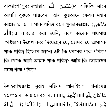
বাক্যাংশ(সুবহানআল্লাহ
سُبْحَنَ اللَّه
)র হাক্বিকি মানে
আপনি বুঝতে পারবেন। আল কুরআনে কেবল মহান
আল্লাহ তা’আলা পাক-পবিত্র বলে সুবহানআল্লাহ (
سُبْحَنَ
اللَّه
)’র ব্যবহার করা হয়নি, বরং অনেক যায়গায়
স্পষ্টভাবে উল্লেখ করে দিয়েছেন যে, তোমরা যে আমাকে
পাক-পবিত্র হিসেবে জানো এটা কি ধরনের পাক-পবিত্র?
কি থেকে আমি আল্লাহ পাক-পবিত্র? আমি কি তোমাদের
মতো পাঁক পবিত্র?
উদাহরণস্বরূপঃ সুরাহ মরিয়ম আলাইহাস সালামের
১৯/৩৫ নং আয়াতে বলেনঃ (
مَا کَانَ لِلّٰهِ اَنۡ یَّتَّخِذَ مِنۡ
وَّلَدٍ ۙ سُبۡحٰنَهٗ ؕ اِذَا قَضٰۤی اَمۡرًا فَاِنَّمَا یَقُوۡلُ لَهٗ