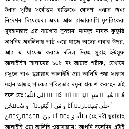
উনার সৃষ্টির সর্বোত্তম ব্যক্তিকে ঘোষণা করার জন্য
নির্দেশনা দিয়েছেন। অথচ আজ রাজারবাগি মুশরিকেরা
সুবহানাল্লাহ এর যায়গায় সুবহানা মামদুহ নামক কুফুরি
তাসবিহ অবলিলায় পাঠ করে যাচ্ছে তাদের বাবার উপর,
আর তা যায়েজ করতে দলিল দিচ্ছে সূরাহ ইউসূফ
আলাইহিস সালামের ১০৮ নং আয়াত শরীফ, যেখানে
রসূলে পাক ছ্বল্লাল্লাহু আলাইহি ওয়া আলিহি ওয়া সাল্লাম
মহান আল্লাহ পাকের পবিত্রতার নমুনা প্রকাশ করছেন এই
বলে যেঃ (
قُلۡ هٰذِهٖ سَبِیۡلِیۡۤ اَدۡعُوۡۤا اِلَی اللّٰهِ
۟ؔ عَلٰی بَصِیۡرَۃٍ اَنَا وَ مَنِ اتَّبَعَنِیۡ ؕ وَ سُبۡحٰنَ
اللّٰهِ وَ مَاۤ اَنَا مِنَ الۡمُشۡرِکِیۡنَ
) (হে নবী ছ্বল্লাল্লাহু
আলাইহি ওয়া আলিহি ওয়াসাল্লাম) আপনি বলেদিন এটাই