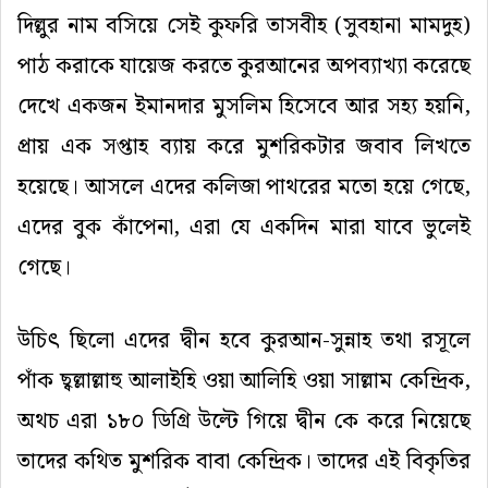
দিল্লুর
নাম
বসিয়ে
সেই
কুফরি
তাসবীহ (সুবহানা মামদুহ)
পাঠ করাকে যায়েজ
করতে
কুরআনের
অপব্যাখ্যা করেছে
দেখে একজন ইমানদার মুসলিম হিসেবে আর সহ্য হয়নি,
প্রায় এক সপ্তাহ ব্যায় করে মুশরিকটার জবাব লিখতে
হয়েছে। আসলে এদের
কলিজা
পাথরের
মতো
হয়ে
গেছে
,
এদের
বুক
কাঁপেনা, এরা
যে
একদিন
মারা
যাবে
ভুলেই
গেছে।
উচিৎ ছিলো এদের দ্বীন হবে কুরআন-সুন্নাহ তথা রসূলে
পাঁক ছ্বল্লাল্লাহু আলাইহি ওয়া আলিহি ওয়া সাল্লাম কেন্দ্রিক,
অথচ এরা ১৮০ ডিগ্রি উল্টে গিয়ে দ্বীন কে করে নিয়েছে
তাদের কথিত মুশরিক বাবা কেন্দ্রিক। তাদের এই বিকৃতির