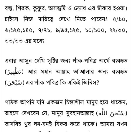
বস্তু, শিরক, কুফুর, অসন্তুষ্টি ও ক্রোধ এর স্বীকার হওয়া।
চাইলে নিজ দায়িত্বে দেখে নিতে পারেনঃ ৫/৯০,
৬/১২৫,১৪৫, ৭/৭১, ৯/৯৫,১২৫, ১০/১০০, ২২/৩০,
৩৩/৩৩ এর মধ্যে।
এবার আসুন দেখি সৃষ্টির জন্য পাঁক-পবিত্র অর্থে ব্যবহৃত
(
تَطْهِيرً
) আর মহান আল্লাহ তা’আলার জন্য ব্যবহৃত
(
سُبْحَنَ
) এর পাঁক-পবিত্র কি একিই জিনিস?
পাঠক আপনি যদি একজন চিন্তাশীল মানুষ হয়ে থাকেন,
তাহলে দেখবেন যে, মানুষ সুবহানআল্লাহ (
سُبْحَنَ اللَّه
)
তাসবিহ খুব ঘন-ঘনই যিকর করে থাকে। আমরা যখন