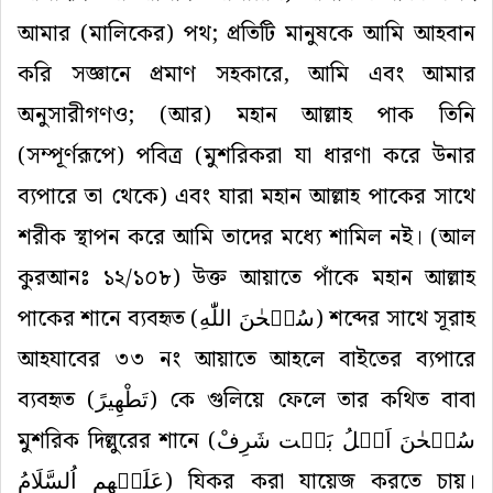
আমার (মালিকের) পথ; প্রতিটি মানুষকে আমি আহবান
করি সজ্ঞানে প্রমাণ সহকারে, আমি এবং আমার
অনুসারীগণও; (আর) মহান আল্লাহ পাক তিনি
(সম্পূর্ণরূপে) পবিত্র (মুশরিকরা যা ধারণা করে উনার
ব্যপারে তা থেকে) এবং যারা মহান আল্লাহ পাকের সাথে
শরীক স্থাপন করে আমি তাদের মধ্যে শামিল নই। (আল
কুরআনঃ ১২/১০৮) উক্ত আয়াতে পাঁকে মহান আল্লাহ
পাকের শানে ব্যবহৃত (
سُبۡحٰنَ اللّٰهِ
) শব্দের সাথে সূরাহ
আহযাবের ৩৩ নং আয়াতে আহলে বাইতের ব্যপারে
ব্যবহৃত (
تَطْهِيرً
) কে গুলিয়ে ফেলে তার কথিত বাবা
মুশরিক দিল্লুরের শানে (
سُبۡحٰنَ اَهۡلُ بَیۡت شَرِفْ
عَلَيۡهِم اُلسَّلَامُ
) যিকর করা যায়েজ করতে চায়।