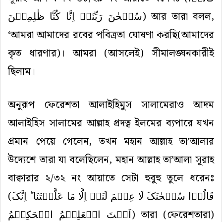
سُبۡحٰنَ رَبِّنَاۤ اِنَّا کُنَّا ظٰلِمِیۡنَ
) আর তারা বলল,
‘আমরা আমাদের রবের পবিত্রতা ঘোষণা করছি(আমাদের
কৃত ধারণার)। আমরা (আসলেই) সীমালঙ্ঘনকারীই
ছিলাম।
অনুরূপ ফেরেশতা আলাইহিমুস সালামেরাও আদম
আলাইহিস সালামের আল্লাহ প্রদত্ব ইলমের ব্যপারে যখন
প্রমান পেয়ে গেলেন, তখন মহান আল্লাহ তা’আলার
উদ্যেশে তারা যা বলেছিলেন, মহান আল্লাহ তা’আলা সূরাহ
বাক্বারার ২/৩২ নং আয়াতে সেটা হুবুহু তুলে ধরেনঃ
(
قَالُوۡا سُبۡحٰنَکَ لَا عِلۡمَ لَنَاۤ اِلَّا مَا عَلَّمۡتَنَا ؕ اِنَّکَ
اَنۡتَ الۡعَلِیۡمُ الۡحَکِیۡمُ
) তারা (ফেরেশতারা)