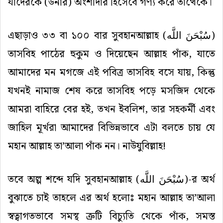
যাদেরকে (উনার) অংশীদার হিসেবে গণ্য করে তাত্থেকে।
এছাড়াও ৩৩ বা ১০০ বার সুবহানআল্লাহ (
سُبْحَنَ اللَّه
)
তাসবিহ পাঠের হুকুম ও দিয়েছেন আল্লাহ পাঁক, যাতে
আমাদের মন মগজে এই পবিত্র তাসবিহ বসে যায়, কিন্তু
যখনই নামাজ শেষ করে তাসবিহ পড়ে মসজিদ থেকে
আমরা বাহিরে বের হই, তখন ইবলিশ, তার সহকর্মী এবং
জাহিল মূর্খরা আমাদের বিভিন্নভাবে এটা বলতে চায় যে
মহান আল্লাহ তা’আলা পাঁক নন। নাউযুবিল্লাহ!
তবে অল্প শব্দে যদি সুবহানআল্লাহ (
سُبْحَنَ اللَّه
)-র অর্থ
বুঝাতে চাই তাহলে এর অর্থ হলোঃ মহান আল্লাহ তা’আলা
স্বত্বাগতভাবে সমস্থ ত্রুটি বিচ্যুতি থেকে পাঁক, সমস্ত