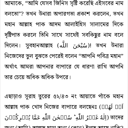
আমাকে, “আমি যেসব জিনিস সৃষ্টি করেছি এইসবের নাম
বলতো”? তখন উনারা অপারগতা প্রকাশ করলেন, তখন
মহান আল্লাহ পাক আদম আলাইহিস সালামের দিকে
দৃষ্টিপাত করলে তিনি সাথে সাথেই সবকিছুর নাম বলে
দিলেন। সুবহানআল্লাহ (
سُبْحَنَ اللَّه
)! তখন উনারা
নিজেদের ভুল বুঝতে পেরেই বলেন “আপনি পবিত্র মহান”
অর্থাৎ আমরা আপনার ব্যপারে যে ধারণা রাখি আপনি
তার চেয়ে অধিক অধিক উপরে।
এছাড়াও সূরাহ তুরের ৫২/৪৩ নং আয়াতে পাঁকে মহান
আল্লাহ পাক খোদ নিজের ব্যপারে বলছেনঃ (
اَمۡ لَهُمۡ
اِلٰهٌ غَیۡرُ اللّٰهِ ؕ سُبۡحٰنَ اللّٰهِ عَمَّا یُشۡرِکُوۡنَ
) তাদের