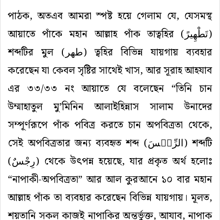
পাঠক, অতএব আমরা স্পষ্ট হয়ে গেলাম যে, যেসমস্থ
আয়াতে পাঁকে মহান আল্লাহ পাঁক তাত্বহির (
تَطْهِيرً
)
শব্দটির মুল (
طهر
) ত্বহির
বি
ভিন্ন যায়গায় ব্যবহার
করেছেন যা কেবল সৃষ্টির সাথেই খাস, আর সূরাহ আহযাব
এর ৩৩/৩৩ নং আয়াতে যে বলেছেন “তিনি চান
উম্মাহাতুল মু’মিনিন আলাইহিন্নাস সালাম উনাদের
সম্পূর্ণরূপে পাঁক পবিত্র করতে চান অপবিত্রতা থেকে,
সেই অপবিত্রতার জন্য ব্যবহৃত শব্দ (
الرِّجۡسَ
) শব্দটি
(
رِجْسٌ
) থেকে উৎপন্ন হয়েছে, যার প্রকৃত অর্থ হলোঃ
“নাপাকী-অপবিত্রতা” আর আল কুরআনে ১০ বার মহান
আল্লাহ পাঁক তা ব্যবহার করেছেন
বি
ভিন্ন যায়গায়। মূলত,
শয়তানি সকল কাজই নাপাকির অন্তর্ভুক্ত, আযাব, নাপাক