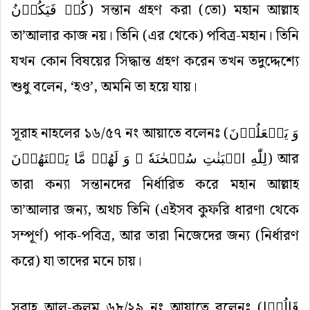
کُنۡ فَیَکُوۡنُ
) সন্তান গ্রহণ করা (তো) মহান আল্লাহ
তা’আলার কাজ নয়। তিনি (এর থেকে) পবিত্র-মহান। তিনি
যখন কোন বিষয়ের সিদ্ধান্ত গ্রহণ করেন তখন তদুদ্দেশ্যে
শুধু বলেন, ‘হও’, অমনি তা হয়ে যায়।
সূরাহ নাহলের ১৬/৫৭ নং আয়াতে বলেনঃ (
وَ یَجۡعَلُوۡنَ
لِلّٰهِ الۡبَنٰتِ سُبۡحٰنَهٗ ۙ وَ لَهُمۡ مَّا یَشۡتَهُوۡنَ
) আর
তারা কন্যা সন্তানদের নির্ধারিত করে মহান আল্লাহ
তা’আলার জন্য, অথচ তিনি (এইসব কুফরি ধারণা থেকে
সম্পূর্ণ) পাক-পবিত্র, আর তারা নিজেদের জন্য (নির্ধারণ
করে) যা তাদের মনে চায়।
সূরাহ আল-কলম ৬৮/২৯ নং আয়াতে বলেনঃ (
قَالُوۡا