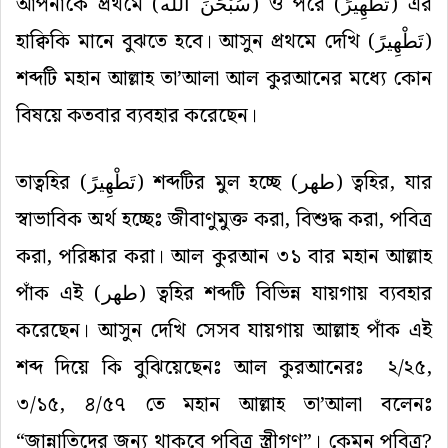
আপনাকে প্রথমে (
سُبْحَنَ اللَّه
) ও পরে (
تَطْهِيرً
) এর
হাক্বিকি মানে বুঝতে হবে। আসুন প্রথমে দেখি (
تَطْهِيرً
)
শব্দটি মহান আল্লাহ তা’আলা আল কুরআনের মধ্যে কোন
বিষয়ে কতবার ব্যবহার করেছেন।
তাত্বহির (
تَطْهِيرً
) শব্দটির মুল হচ্ছে (
طهر
) ত্বহির, যার
স্বাভাবিক অর্থ হচ্ছেঃ জীবাণুমুক্ত করা, বিশুদ্ধ করা, পবিত্র
করা, পরিষ্কার করা। আল কুরআন ৩১ বার মহান আল্লাহ
পাঁক এই (
طهر
) ত্বহির শব্দটি বি
ভি
ন্ন যায়গায় ব্যবহার
করেছেন। আসুন দেখি সেসব যায়গায় আল্লাহ পাঁক এই
শব্দ দিয়ে কি বুঝিয়েছেনঃ আল কুরআনেরঃ
২/২৫,
৩/১৫, ৪/৫৭ তে মহান আল্লাহ তা’আলা বলেনঃ
“জান্নাতিদের জন্য থাকবে পবিত্র স্ত্রীগণ”। কেমন পবিত্র?