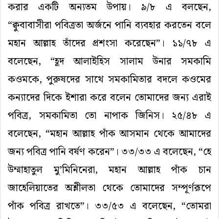
করার একটি অন্যতম উপায়। ৯/৮ এ বলছেন,
“ক্বুবাবাসীরা পবিত্রতা অর্জনে পানি ব্যবহার করতেন বলে
মহান আল্লাহ তাঁদের প্রশংসা করেছেন”। ১১/৭৮ এ
বলেছেন, “হূদ আলাইহিস সালাম উনার সমকামি
কওমকে, পুরুষদের সাথে সমকামিতার বদলে কওমের
কন্যাদের দিকে ইশারা করে বলেন তোমাদের জন্য এরাই
পবিত্র, সমকামিতা তো নাপাক
জি
নিস। ২৫/৪৮ এ
বলেছেন, “মহান আল্লাহ পাঁক আসমান থেকে আমাদের
জন্য পবিত্র পানি বর্ষণ করেন”। ৩৩/৩৩ এ বলেছেন, “হে
উম্মাহাতুল মু’মিনিনেরা, মহান আল্লাহ পাঁক চান
জাহেলিয়াতের অশ্লীলতা থেকে তোমাদের সম্পূর্ণরূপে
পাঁক পবিত্র রাখতে”। ৩৩/৫৩ এ বলেছেন, “তোমরা