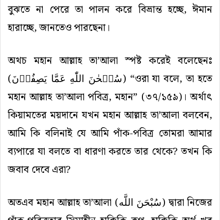
বুঝতে না পেরে তা পালন করে বিভ্রান্ত হচ্ছে, ঈমান
হারাচ্ছে, জানতেও পারছেনা।
অথচ মহান আল্লাহ তা’আলা স্পষ্ট করেই বলেছেনঃ
(
سُبۡحٰنَ اللّٰهِ عَمَّا یَصِفُوۡنَ
) “ওরা যা বলে, তা হতে
মহান আল্লাহ তা’আলা পবিত্র, মহান” (৩৭/১৫৯)। অর্থাৎ
কিয়ামতের ময়দানে যখন মহান আল্লাহ তা’আলা বলবেন,
আমি কি বলিনাই যে আমি পাঁক-পবিত্র তোমরা আমার
ব্যপারে যা বলতে বা ধারণা করতে তার থেকে? তখন কি
জবাব দেবে এরা?
অতএব মহান আল্লাহ তা’আলা (
سُبْحَنَ اللَّه
) দ্বারা নিজের