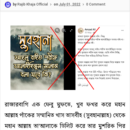
by
Rajib Khaja Official
on
July 01, 2022
0 Comment
রাজারবাগি
এক
ফেবু
মুফতে
,
খুব
ফখর
করে
মহান
আল্লাহ
পাঁকের
সম্মানিত
খাস
তাসবীহ (সুবহানাল্লাহ) থেকে
মহান
আল্লাহ
তা
’
আলাকে
ডিলিট
করে
তার
মুশরিক
পির