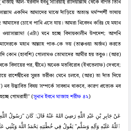
 নাজীহ্ আল-'ইরবাদ ইবনু সারিয়াহ্ রাদিয়াল্লাহু থেকে বর্ণিত তিনি
াসাল্লাম একদিন আমাদের মাঝে দাঁড়িয়ে অত্যন্ত মর্মস্পর্শী ভাষায়
ং আমাদের চোখে পানি এসে যায়। আমরা নিবেদন করিঃ হে মহান
হি ওয়াসাল্লাম! (এটা) মনে হচ্ছে বিদায়কালীন উপদেশ; আপনি
দেরকে মহান আল্লাহ পাক-কে ভয় (তাক্বওয়া অর্জন) করতে
যদি কোন (হাবশি) গোলামও তোমাদের আমীর হয় তবুও। (আর)
া থেকে বিদায়ের পর, দ্বীনে) অনেক মতবিরোধ (ইখতেলাফ) দেখবে;
ায়ে রাশেদ্বীনের সুন্নত তরীকা মেনে চলবে, (আর) তা দাঁত দিয়ে
) নব উদ্ভাবিত বিষয় সম্পর্কে সাবধান থাকবে, কারণ প্রত্যেক নব
হচ্ছে গোমরাহী” (
সূনান ইবনে মাজাহ শরীফ ৪২
)
عَنْ جَابِرِ بْنِ عَبْدِ اللَّهِ رَضِيَ اللهُ عَنْهُ قَالَ: كَانَ "رَسُولُ اللَّه
ٱللّٰهُ عَلَيْهِ وَآلِهِ وَسَلَّم" يَقُولُ فِي خُطْبَتِهِ يَحْمَدُ اللَّهَ وَيُثْنِي عَلَيْ