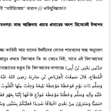
সাইয়্যিআহ” খারাপ।/// নাউযুবিল্লাহ!!!
া ভ্রান্ত আক্বিদাহ প্রচার প্রসারের অংশ হিসেবেই উত্থাপন
চ্ছা কাহিনী আর তাদের ইহুদীদের দোসর শায়খদের অন্ধ অনুসরণ
 আসুন প্রথমে বিদ’আত কি তা জেনে নিই, সাথে এই বিদ’আতের
য়াসাল্লামের হুকুম কি বিদ’আতের ব্যপারেঃ (
حَدَّثَنِي يَحْيَى بْنُ أَبِي
الْمُطَاعِ، قَالَ سَمِعْتُ الْعِرْبَاضِ بْنِ سَارِيَةَ رَضِيَ اللهُ عَنْهُ يَ
وَسَلَّم ذَاتَ يَوْمٍ فَوَعَظَنَا مَوْعِظَةً بَلِيغَةً وَجِلَتْ مِنْهَا الْقُلُوبُ 
عَلَيْهِ وَآلِهِ وَسَلَّم وَعَظْتَنَا مَوْعِظَةَ مُوَدِّعٍ فَاعْهَدْ إِلَيْنَا بِعَهْدٍ فَق
حَبَشِيًّا وَسَتَرَوْنَ مِنْ بَعْدِي اخْتِلاَفًا شَدِيدًا فَعَلَيْكُمْ بِسُنَّتِي وَسُنَّة