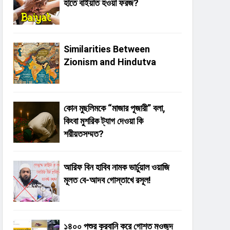
হাতে বাইয়াত হওয়া ফরজ?
Similarities Between
Zionism and Hindutva
কোন মুছলিমকে “মাজার পূজারী” বলা,
কিংবা মুশরিক ট্যাগ দেওয়া কি
শরীয়তসম্মত?
আরিফ বিন হাবিব নামক ভার্চুয়াল ওয়াজি
মূলত বে-আদব গোস্তাখে রসূল!
১৪০০ পশুর কুরবানি করে গোশত মওজুদ