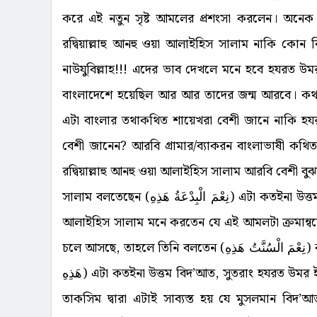
করে এই নতুন সৃষ্ট আমলের প্রশংসা করলেন। অনেক গন্
রদ্বিয়াল্লাহু আনহু ওয়া আলাইহিস সালাম নাকি কোন ব
নাউযুবিল্লাহ!!! এদের ভাব দেখলে মনে হবে হযরত উমর 
বাংলাদেশে হয়েছিল আর আর তাদের জন্ম আরবে। কথা
এটা বাংলার তথাকথিত শায়েখরা বেশী জানে নাকি হযরত 
বেশী জানেন? আরবি গ্রামার/ব্যাকরন বাংলাভাষী কথি
রদ্বিয়াল্লাহু আনহু ওয়া আলাইহিস সালাম আরবি বেশী বুঝ
সালাম বলতেছেন (
نِعْمَ الْبِدْعَةُ هَذِهِ
) এটা কতইনা উত্তম
আলাইহিস সালাম মনে করতেন যে এই আমলটা ক্রমান্বয়ে র
চলে আসছে, তাহলে তিনি বলতেন (
نِعْمَ الْسُنَّتُ هَذِهِ
) 
هَذِهِ
) এটা কতইনা উত্তম বিদ’আত, সুতরাং হযরত উমর ইবন
তাকসিম দ্বারা এটাই সাব্যস্ত হয় যে মুসলমান বিদ