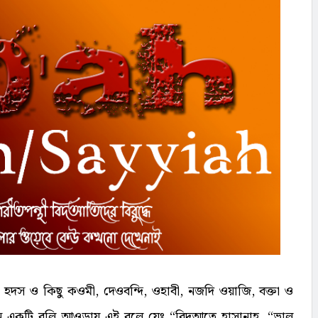
ে?
র
ট এক
্য
দের
বূ
হদস ও কিছু কওমী, দেওবন্দি, ওহাবী, নজদি ওয়াজি, বক্তা ও
য়ানে একটি বুলি আওড়ায় এই বলে যেঃ “বিদআতে হাসানাহ, “ভাল