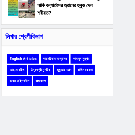
নাকি বন্যার্তদের ত্রানের হুকুম দেন
শরীয়ত?
লিখার শ্রেণীবিভাগ
English Articles
আমেরিকান আগ্রাসন
আহলুস সুন্নাহ
আহলে বাইত
উগ্রপন্থী মুশরিক
জুমুআর বয়ান
বাতিল ফেরকা
ভারত ও ইসরাঈল
রাজারবাগ