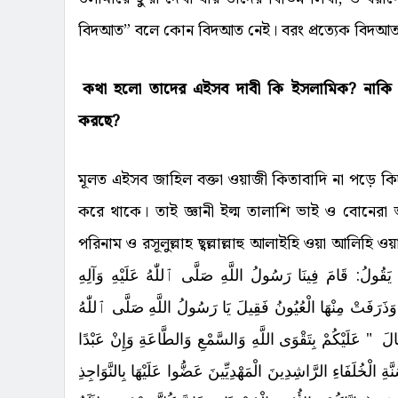
বিদআত” বলে কোন বিদআত নেই। বরং প্রত্যেক বিদআতই “
কথা হলো তাদের এইসব দাবী কি ইসলামিক? নাকি মনগড়
করছে?
মূলত এইসব জাহিল বক্তা ওয়াজী কিতাবাদি না পড়ে কি
করে থাকে। তাই জ্ঞানী ইল্ম তালাশি ভাই ও বোনেরা
পরিনাম ও রসূলুল্লাহ ছ্বল্লাল্লাহু আলাইহি ওয়া আলিহি ও
قُولُ: قَامَ فِينَا رَسُولُ اللَّهِ صَلَّى ٱللّٰهُ عَلَيْهِ وَآلِهِ
وَذَرَفَتْ مِنْهَا الْعُيُونُ فَقِيلَ يَا رَسُولُ اللَّهِ صَلَّى ٱللّٰهُ
َالَ ‏ "‏ عَلَيْكُمْ بِتَقْوَى اللَّهِ وَالسَّمْعِ وَالطَّاعَةِ وَإِنْ عَبْدًا
ِ الْخُلَفَاءِ الرَّاشِدِينَ الْمَهْدِيِّينَ عَضُّوا عَلَيْهَا بِالنَّوَاجِذِ