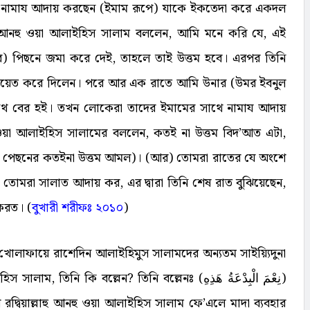
 নামায আদায় করছেন (ইমাম রূপে) যাকে ইকতেদা করে একদল
ু আনহু ওয়া আলাইহিস সালাম বললেন, আমি মনে করি যে, এই
) পিছনে জমা করে দেই, তাহলে তাই উত্তম হবে। এরপর তিনি
 জমায়েত করে দিলেন। পরে আর এক রাতে আমি উনার (উমর ইবনুল
) সাথে বের হই। তখন লোকেরা তাদের ইমামের সাথে নামায আদায়
হু ওয়া আলাইহিস সালামের বললেন, কতই না উত্তম বিদ’আত এটা,
মের পেছনের কতইনা উত্তম আমল)। (আর) তোমরা রাতের যে অংশে
 তোমরা সালাত আদায় কর, এর দ্বারা তিনি শেষ রাত বুঝিয়েছেন,
করত। (
বুখারী
শরীফঃ
২০১০
)
্ত খোলাফায়ে রাশেদিন আলাইহিমুস সালামদের অন্যতম সাইয়্যিদুনা
হিস সালাম, তিনি কি বল্লেন? তিনি বল্লেনঃ (
نِعْمَ الْبِدْعَةُ هَذِهِ
)
রদ্বিয়াল্লাহু আনহু ওয়া আলাইহিস সালাম ফে’এলে মাদা ব্যবহার