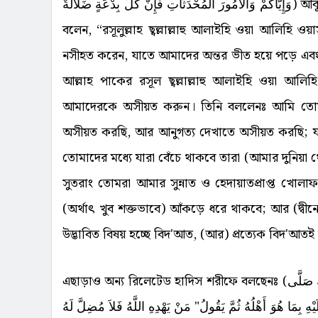
وَإِيَّاكُمْ وَالأُمُورَ الْمُحْدَثَاتِ فَإِنَّ كُلَّ بِدْعَةٍ ضَلاَلَةٌ
) আবূ
বলেন, “রসূলুল্লাহ ছ্বল্লাল্লাহু আলাইহি ওয়া আলিহি ওয়
নসীহত করেন, যাতে আমাদের অন্তর ভীত হয়ে পড়ে এব
আল্লাহ পাকের রসূল ছ্বল্লাল্লাহু আলাইহি ওয়া আলি
আমাদেরকে অসীয়ত করুন। তিনি বললেনঃ আমি তোমা
অসীয়ত করছি, আর আনুগত্য দেখাতে অসীয়ত করছি; 
তোমাদের মধ্যে যারা বেঁচে থাকবে তারা (আমার দুনিয়
সুতরাং তোমরা আমার সুন্নাত ও হেদায়াতপ্রাপ্ত খোলাফ
(অর্থাৎ খুব শক্তভাবে) আঁকড়ে ধরে থাকবে; আর (দ্বীনে
উদ্ভাবিত বিষয় হচ্ছে বিদ'আত, (আর) প্রত্যেক বিদ'আতই 
এছাড়াও অন্য রিলেটেড হাদিস শরীফে বলছেনঃ (
ِ صَلَّى
هِ بِمَا هُوَ أَهْلُهُ ثُمَّ يَقُولُ"‏ مَنْ يَهْدِهِ اللَّهُ فَلاَ مُضِلَّ لَهُ