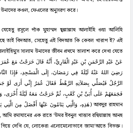
ত, উনাদের কওল, ফেএলের অনুসরণ করে।
েহেতু রসূলে পাঁক মুহাম্মদ ছ্বল্লাল্লাহু আলাইহি ওয়া আলিহি
ি হয়েছে তাই বিদআত, সেহেতু এই বিদআত কি কেবল খারাপ ই? এই
আলাইহিমুস সালাম উনাদের জীবন প্রথমে তালাশ করে দেখা যেতে
عَنْ عَبْدِ الرَّحْمَنِ بْنِ عَبْدٍ الْقَارِيِّ، أَنَّهُ قَالَ خَرَجْتُ مَعَ عُمَرَ
رَضِيَ اللهُ عَنْهُ لَيْلَةً فِي رَمَضَانَ، إِلَى الْمَسْجِدِ، فَإِذَا النَّاسُ
الرَّجُلُ فَيُصَلِّي بِصَلاَتِهِ الرَّهْطُ فَقَالَ عُمَرُ إِنِّي أَرَى لَوْ جَمَ
فَجَمَعَهُمْ عَلَى أُبَىِّ بْنِ كَعْبٍ، ثُمَّ خَرَجْتُ مَعَهُ لَيْلَةً أُخْرَى، وَال
هَذِهِ، وَالَّتِي يَنَامُونَ عَنْهَا أَفْضَلُ مِنَ الَّتِي يَق
) আবদুর রাহমান
, আমি রমাযানের এক রাতে ‘উমর ইবনুল খাত্তাব রদ্বিয়াল্লাহু আনহু
 গিয়ে দেখি যে, লোকেরা এলোমেলোভাবে জামা‘আতে বিভক্ত।