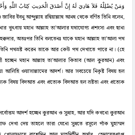
وَمَنْ يُضْلِلْهُ فَلاَ هَادِيَ لَهُ إِنَّ أَصْدَقَ الْحَدِيثِ كِتَابُ اللَّهِ وَأَح
) জাবির ইবনু আব্দুল্লাহ রদ্বিয়াল্লাহু আনহু থেকে বর্ণিত তিনি বলেন,
ম উনার খূৎবায় মহান আল্লাহ তা’আলার যথাযোগ্য প্রশংসা এবং ছানা
 হক্বদার, অতঃপর তিনি বলতেনঃ যাকে মহান আল্লাহ তা’আলা পথ
তিনি পথভ্রষ্ট করেন তাকে আর কেউ পথ দেখাতে পারে না। (হে
বাণী হচ্ছেন মহান আল্লাহ তা’আলার কিতাব (আল কুরআন) এবং
ইহি ওয়া আলিহি ওয়াসাল্লামের আদর্শ। আর সবচেয়ে নিকৃষ্ট বিষয় হল
ত্যেক বিষয় বিদআত এবং প্রত্যেক বিদআত হল ভ্রষ্টতা এবং প্রত্যেক
সর্বোত্তম আদর্শ হচ্ছেন কুরআন ও সুন্নাহ, আর যদি কখনো কুরআন
লাফ দেখা দেয় তাহলে তারা যেনো সুন্নতে রসূলে পাঁক মুহাম্মদ
্নতে খোলাফায়ে রাশেদিন আল মাহদিহীন অর্থাৎ, হেদায়েতপ্রাপ্ত