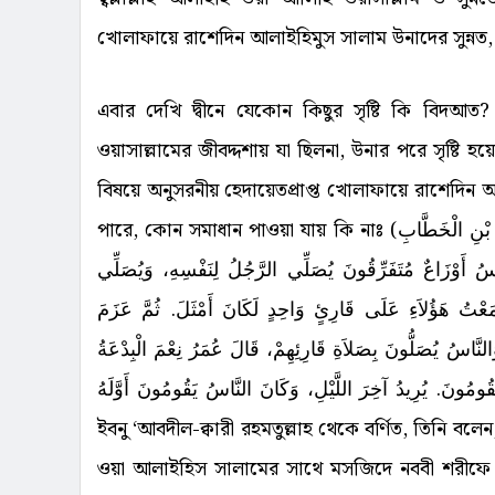
খোলাফায়ে রাশেদিন আলাইহিমুস সালাম উনাদের সুন্ন
এবার দেখি দ্বীনে যেকোন কিছুর সৃষ্টি কি বিদআত? য
ওয়াসাল্লামের জীবদ্দশায় যা ছিলনা, উনার পরে সৃষ্ট
বিষয়ে অনুসরনীয় হেদায়েতপ্রাপ্ত খোলাফায়ে রাশেদিন 
পারে, কোন সমাধান পাওয়া যায় কি নাঃ (
 بْنِ الْخَطَّابِ
 أَوْزَاعٌ مُتَفَرِّقُونَ يُصَلِّي الرَّجُلُ لِنَفْسِهِ، وَيُصَلِّي
عْتُ هَؤُلاَءِ عَلَى قَارِئٍ وَاحِدٍ لَكَانَ أَمْثَلَ‏.‏ ثُمَّ عَزَمَ
نَّاسُ يُصَلُّونَ بِصَلاَةِ قَارِئِهِمْ، قَالَ عُمَرُ نِعْمَ الْبِدْعَةُ
ُومُونَ‏.‏ يُرِيدُ آخِرَ اللَّيْلِ، وَكَانَ النَّاسُ يَقُومُونَ أَوَّلَهُ
ইবনু ‘আবদীল-ক্বারী রহমতুল্লাহ থেকে বর্ণিত, তিনি বলেন
ওয়া আলাইহিস সালামের সাথে মসজিদে নববী শরীফে