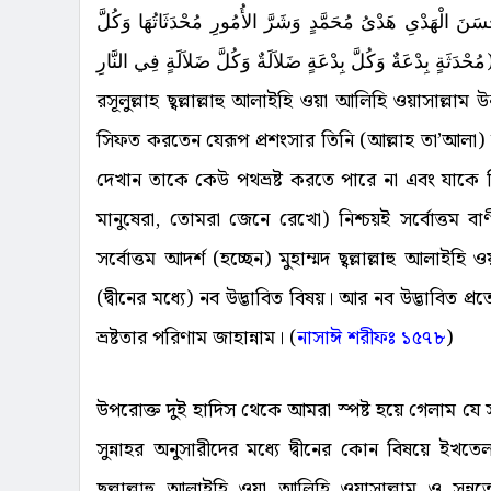
ْسَنَ الْهَدْىِ هَدْىُ مُحَمَّدٍ وَشَرَّ الأُمُورِ مُحْدَثَاتُهَا وَكُلَّ
مُحْدَثَةٍ بِدْعَةٌ وَكُلَّ بِدْعَةٍ ضَلاَلَةٌ وَكُلَّ ضَلاَلَةٍ فِي النَّارِ
রসূলুল্লাহ ছ্বল্লাল্লাহু আলাইহি ওয়া আলিহি ওয়াসাল্লা
সিফত করতেন যেরূপ প্রশংসার তিনি (আল্লাহ তা’আলা)
দেখান তাকে কেউ পথভ্রষ্ট করতে পারে না এবং যাকে 
মানুষেরা, তোমরা জেনে রেখো) নিশ্চয়ই সর্বোত্তম 
সর্বোত্তম আদর্শ (হচ্ছেন) মুহাম্মদ ছ্বল্লাল্লাহু আলা
(দ্বীনের মধ্যে) নব উদ্ভাবিত বিষয়। আর নব উদ্ভাবিত প্র
ভ্রষ্টতার পরিণাম জাহান্নাম। (
নাসাঈ
শরীফঃ
১৫৭৮
)
উপরোক্ত দুই হাদিস থেকে আমরা স্পষ্ট হয়ে গেলাম যে 
সুন্নাহর অনুসারীদের মধ্যে দ্বীনের কোন বিষয়ে ইখতে
ছ্বল্লাল্লাহু আলাইহি ওয়া আলিহি ওয়াসাল্লাম ও সুন