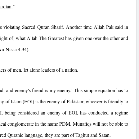
ardian."
s violating Sacred Quran Sharif. Another time Allah Pak said in
ght of] what Allah The Greatest has given one over the other and
An-Nisaa 4:34).
ers of men, let alone leaders of a nation.
d, and enemy's friend is my enemy.' This simple equation has to
my of Islam (EOI) is the enemy of
Pakistan
; whoever is friendly to
TI, being considered an enemy of EOI, has conducted a regime
tical conglomerate in the name PDM. Munafiqs will not be able to
red Quranic language, they are part of Taghut and Satan.