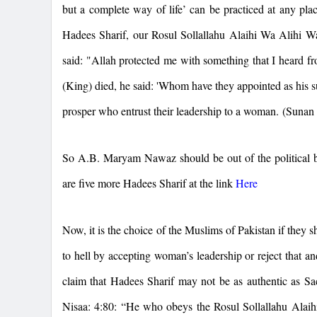
but a complete way of life’ can be practiced at any pla
Hadees Sharif, our Rosul Sollallahu Alaihi Wa Alihi W
said: "Allah protected me with something that I heard 
(King) died, he said: 'Whom have they appointed as his su
prosper who entrust their leadership to a woman. (Sunan
So A.B. Maryam Nawaz should be out of the political b
are five more Hadees Sharif at the link
Here
Now, it is the choice of the Muslims of Pakistan if they 
to hell by accepting woman’s leadership or reject that 
claim that Hadees Sharif may not be as authentic as Sa
Nisaa: 4:80: “He who obeys the Rosul Sollallahu Alaih