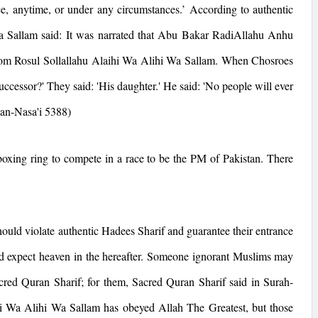
ce, anytime, or under any circumstances.’ According to authentic
a Sallam said: It was narrated that Abu Bakar RadiAllahu Anhu
from Rosul Sollallahu Alaihi Wa Alihi Wa Sallam. When Chosroes
ccessor?' They said: 'His daughter.' He said: 'No people will ever
 an-Nasa'i 5388)
oxing ring to compete in a race to be the PM of
Pakistan
. There
should violate authentic Hadees Sharif and guarantee their entrance
and expect heaven in the hereafter. Someone ignorant Muslims may
cred Quran Sharif; for them, Sacred Quran Sharif said in Surah-
i Wa Alihi Wa Sallam has obeyed Allah The Greatest, but those