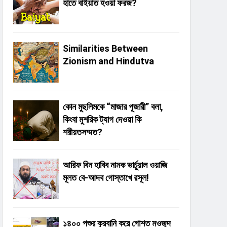
হাতে বাইয়াত হওয়া ফরজ?
Similarities Between
Zionism and Hindutva
কোন মুছলিমকে “মাজার পূজারী” বলা,
কিংবা মুশরিক ট্যাগ দেওয়া কি
শরীয়তসম্মত?
আরিফ বিন হাবিব নামক ভার্চুয়াল ওয়াজি
মূলত বে-আদব গোস্তাখে রসূল!
১৪০০ পশুর কুরবানি করে গোশত মওজুদ