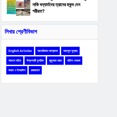
নাকি বন্যার্তদের ত্রানের হুকুম দেন
শরীয়ত?
লিখার শ্রেণীবিভাগ
English Articles
আমেরিকান আগ্রাসন
আহলুস সুন্নাহ
আহলে বাইত
উগ্রপন্থী মুশরিক
জুমুআর বয়ান
বাতিল ফেরকা
ভারত ও ইসরাঈল
রাজারবাগ