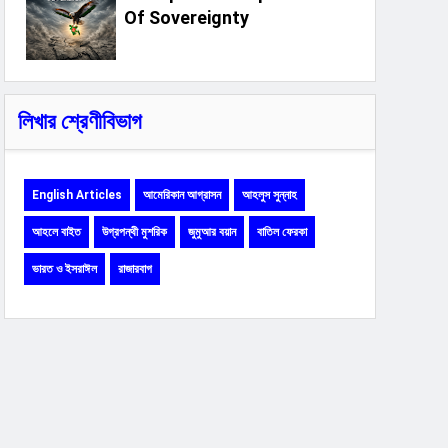
Of Sovereignty
লিখার শ্রেণীবিভাগ
English Articles
আমেরিকান আগ্রাসন
আহলুস সুন্নাহ
আহলে বাইত
উগ্রপন্থী মুশরিক
জুমুআর বয়ান
বাতিল ফেরকা
ভারত ও ইসরাঈল
রাজারবাগ