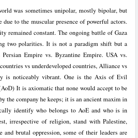
 world was sometimes unipolar, mostly bipolar, but
re due to the muscular presence of powerful actors.
ity remained constant. The ongoing battle of
Gaza
g two polarities. It is not a paradigm shift but a
he Persian Empire vs.
Byzantine Empire
.
USA
vs.
 countries vs underdeveloped countries,
Alliance
vs
ty is noticeably vibrant. One is the Axis of Evil
’(AoD) It is axiomatic that none would accept to be
 by the company he keeps; it is an ancient maxim in
ically identify who belongs to AoE and who is in
, irrespective of religion, stand with
Palestine
,
de and brutal oppression, some of their leaders are