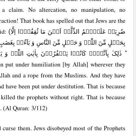
a claim. No altercation, no manipulation, no
raction! That book has spelled out that Jews are the
aid:
(
ضُرِبَتۡ عَلَیۡہِمُ الذِّلَّۃُ اَیۡنَ مَا ثُقِفُوۡۤا اِلَّا
بِحَبۡلٍ مِّنَ اللّٰہِ وَ حَبۡلٍ مِّنَ النَّاسِ وَ بَآءُوۡ بِغَ
ذٰلِکَ بِاَنَّہُمۡ کَانُوۡا یَکۡفُرُوۡنَ بِاٰیٰتِ اللّٰہِ وَ یَقۡ
n put under humiliation [by Allah] wherever they
 Allah and a rope from the Muslims. And they have
 have been put under destitution. That is because
 killed the prophets without right. That is because
d. (Al Quran: 3/112)
d curse them. Jews disobeyed most of the Prophets