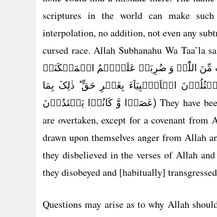
scriptures in the world can make such 
interpolation, no addition, not even any subt
cursed race. Allah Subhanahu Wa Taa’la s
ضَبٍ مِّنَ اللّٰہِ وَ ضُرِبَتۡ عَلَیۡہِمُ الۡمَسۡکَنَۃُ
ؕ تُلُوۡنَ الۡاَنۡۢبِیَآءَ بِغَیۡرِ حَقٍّ ؕ ذٰلِکَ بِمَا
They have bee
)
عَصَوۡا وَّ کَانُوۡا یَعۡتَدُوۡنَ
are overtaken, except for a covenant from
drawn upon themselves anger from Allah and
they disbelieved in the verses of Allah and
they disobeyed and [habitually] transgresse
Questions may arise as to why Allah shoul