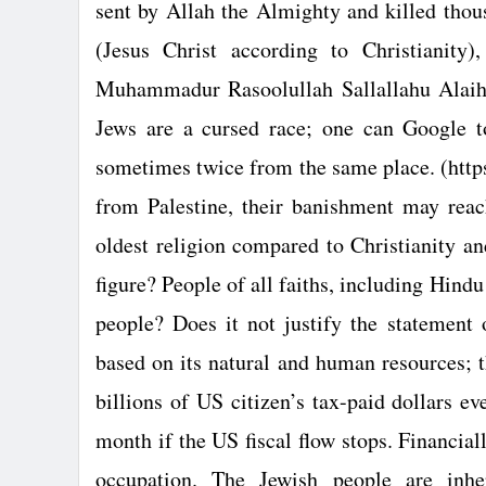
sent by Allah the Almighty and killed thous
(Jesus Christ according to Christianity)
Muhammadur Rasoolullah Sallallahu Alaihi
Jews are a cursed race; one can Google t
sometimes twice from the same place. (https
from
Palestine
, their banishment may reac
oldest religion compared to Christianity an
figure? People of all faiths, including Hind
people? Does it not justify the statement
based on its natural and human resources; 
billions of
US
citizen’s tax-paid dollars ev
month if the
US
fiscal flow stops. Financiall
occupation. The Jewish people are inhere