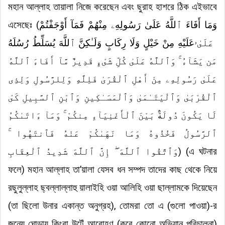
মহান আল্লাহ তায়ালা নিজে করেছেন এবং ছুরাহ হাশরে ঠিক এইভাবে
এসেছেঃ (
وَمَا أَفَاءَ ٱللَّهُ عَلَىٰ رَسُولِهِۦ مِنْهُمْ فَمَآ أَوْجَفْتُمْ
عَلَيْهِ مِنْ خَيْلٍ وَلَا رِكَابٍ وَلَـٰكِنَّ ٱللَّهَ يُسَلِّطُ رُسُلَهُ
ۥ
عَلَىٰ
مَن يَشَآءُ ۚ وَٱللَّهُ عَلَىٰ كُلِّ شَىْءٍ قَدِيرٌ مَّآ أَفَاءَ ٱللَّهُ
عَلَىٰ رَسُولِهِۦ مِنْ أَهْلِ ٱلْقُرَىٰ فَلِلَّهِ وَلِلرَّسُولِ وَلِذِى
ٱلْقُرْبَىٰ وَٱلْيَتَـٰمَىٰ وَٱلْمَسَـٰكِينِ وَٱبْنِ ٱلسَّبِيلِ كَىْ
لَا يَكُونَ دُولَةًۢ بَيْنَ ٱلْأَغْنِيَآءِ مِنكُمْ ۚ وَمَآ ءَاتَىٰكُمُ
ٱلرَّسُولُ فَخُذُوهُ وَمَا نَهَىٰكُمْ عَنْهُ فَٱنتَهُوا ۚ
وَٱتَّقُوا ٱللَّهَ ۖ إِنَّ ٱللَّهَ شَدِيدُ ٱلْعِقَابِ
) (এ ঘটনার
ফলে) মহান আল্লাহ তা’য়ালা যেসব ধন সম্পদ তাদের কাছ থেকে নিয়ে
রছুলুল্লাহ ছ্বল্লাল্লাহু য়ালাইহি ওয়া আলিহি ওয়া ছাল্লামকে দিয়েছেন
(তা ছিলো উনার একান্ত অনুগ্রহ), তোমরা তো এ (গুলো পাওয়া)-র
জন্যে ঘোড়ায় কিংবা উটেঁ আরোহণ (করে কোনো অভিযান পরিচালনা)