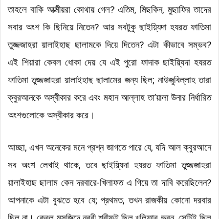
তাহলে বাকি আত্মীয়রা কোথায় গেল? এতিম, মিছকিন, মুছাফির তাদের
সবার অংশ কি ছিনিয়ে নিতেন? আর সবটুকু ছাইয়্যিদা হযরত ফাতিমা
তুজ্জজাহরা য়ালাইহাছ ছালামকে দিয়ে দিতেন? এটা কীভাবে সম্ভব?
এই শিয়ারা কেবল ধোকা দেয় যে এই পুরো ফাদাক ছাইয়্যিদা হযরত
ফাতিমা তুজ্জজাহরা য়ালাইহাছ ছালামের জন্য ছিল; নাউজুবিল্লাহ তারা
ক্বুরআনকে অস্বীকার করে এবং মহান আল্লাহ তা’য়ালা উনার নির্ধারিত
অংশগুলোকে অস্বীকার করে।
আচ্ছা, এখন অনেকের মনে প্রশ্ন জাগতে পারে যে, যদি আল ক্বুরআনে
সব অংশ লেখাই থাকে, তবে ছাইয়্যিদা হযরত ফাতিমা তুজ্জজাহরা
য়ালাইহাছ ছালাম কেন দরবারে-খিলাফত এ গিয়ে তা দাবি করেছিলেন?
আপনাকে এটা বুঝতে হবে যে; প্রথমত, তখন রাজকীয় কোনো দরবার
ছিল না। কেবল মসজিদে নববী শরীফই ছিল খলিফার ভবন, সেটিই ছিল