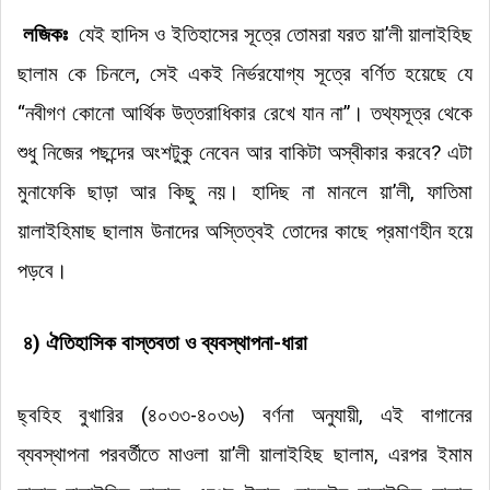
লজিকঃ
যেই হাদিস ও ইতিহাসের সূত্রে তোমরা যরত য়া’লী য়ালাইহিছ
ছালাম কে চিনলে, সেই একই নির্ভরযোগ্য সূত্রে বর্ণিত হয়েছে যে
“নবীগণ কোনো আর্থিক উত্তরাধিকার রেখে যান না”। তথ্যসূত্র থেকে
শুধু নিজের পছন্দের অংশটুকু নেবেন আর বাকিটা অস্বীকার করবে? এটা
মুনাফেকি ছাড়া আর কিছু নয়। হাদিছ না মানলে য়া’লী, ফাতিমা
য়ালাইহিমাছ ছালাম উনাদের অস্তিত্বই তোদের কাছে প্রমাণহীন হয়ে
পড়বে।
৪) ঐতিহাসিক বাস্তবতা ও ব্যবস্থাপনা-ধারা
ছ্বহিহ বুখারির (৪০৩৩-৪০৩৬) বর্ণনা অনুযায়ী, এই বাগানের
ব্যবস্থাপনা পরবর্তীতে মাওলা য়া’লী য়ালাইহিছ ছালাম, এরপর ইমাম