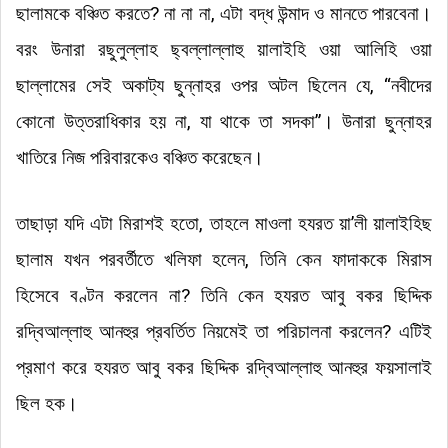
ছালামকে বঞ্চিত করতে? না না না, এটা বদ্ধ উন্মাদ ও মানতে পারবেনা।
বরং উনারা রছুলুল্লাহ ছ্বল্লাল্লাহু য়ালাইহি ওয়া আলিহি ওয়া
ছাল্লামের সেই অকাট্য ছুন্নাহর ওপর অটল ছিলেন যে, “নবীদের
কোনো উত্তরাধিকার হয় না, যা থাকে তা সদকা”। উনারা ছুন্নাহর
খাতিরে নিজ পরিবারকেও বঞ্চিত করেছেন।
তাছাড়া যদি এটা মিরাশই হতো, তাহলে মাওলা হযরত য়া’লী য়ালাইহিছ
ছালাম যখন পরবর্তীতে খলিফা হলেন, তিনি কেন ফাদাককে মিরাস
হিসেবে বণ্টন করলেন না? তিনি কেন হযরত আবু বকর ছিদ্দিক
রদ্বিআল্লাহু আনহুর প্রবর্তিত নিয়মেই তা পরিচালনা করলেন? এটিই
প্রমাণ করে হযরত আবু বকর ছিদ্দিক রদ্বিআল্লাহু আনহুর ফয়সালাই
ছিল হক।