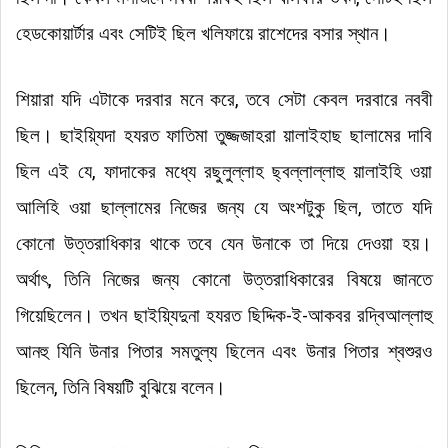
হেডকোয়ার্টার এবং সেটিই ছিল খলিফায়ে রাশেদের বসার স্থান।
শিয়ারা যদি এটাকে দরবার মনে করে, তবে সেটা কেবল দরবারে নববী
ছিল। ছাইয়্যিদা হযরত ফাতিমা তুজ্জজাহরা য়ালাইহাছ ছালামের দাবি
ছিল এই যে, ফাদাকের মধ্যে রছুলুল্লাহ ছ্বল্লাল্লাহু য়ালাইহি ওয়া
আলিহি ওয়া ছাল্লামের নিজের জন্য যে অংশটুকু ছিল, তাতে যদি
কোনো উত্তরাধিকার থাকে তবে যেন উনাকে তা দিয়ে দেওয়া হয়।
অর্থাৎ, তিনি নিজের জন্য কোনো উত্তরাধিকারের বিষয়ে জানতে
গিয়েছিলেন। তখন ছাইয়্যিদুনা হযরত ছিদ্দিক-ই-আকবর রদ্বিআল্লাহু
আনহু যিনি উনার পিতার সমতুল্য ছিলেন এবং উনার পিতার শ্বশুরও
ছিলেন, তিনি বিষয়টি বুঝিয়ে বলেন।