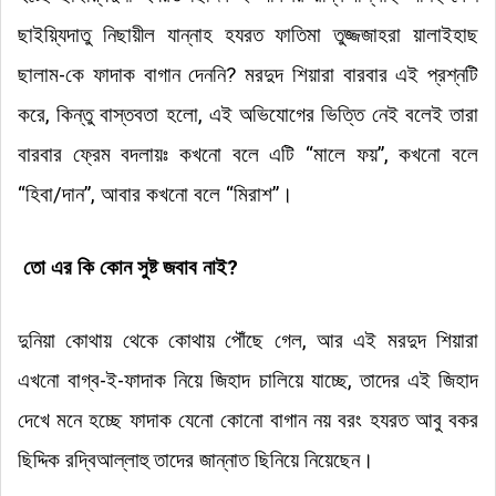
ছাইয়্যিদাতু নিছায়ীল যান্নাহ হযরত ফাতিমা তুজ্জজাহরা য়ালাইহাছ
ছালাম-কে ফাদাক বাগান দেননি? মরদুদ শিয়ারা বারবার এই প্রশ্নটি
করে, কিন্তু বাস্তবতা হলো, এই অভিযোগের ভিত্তি নেই বলেই তারা
বারবার ফ্রেম বদলায়ঃ কখনো বলে এটি “মালে ফয়”, কখনো বলে
“হিবা/দান”, আবার কখনো বলে “মিরাশ”।
তো এর কি কোন সুষ্ট জবাব নাই?
দুনিয়া কোথায় থেকে কোথায় পৌঁছে গেল, আর এই মরদুদ শিয়ারা
এখনো বাগ্ব-ই-ফাদাক নিয়ে জিহাদ চালিয়ে যাচ্ছে, তাদের এই জিহাদ
দেখে মনে হচ্ছে ফাদাক যেনো কোনো বাগান নয় বরং হযরত আবু বকর
ছিদ্দিক রদ্বিআল্লাহু তাদের জান্নাত ছিনিয়ে নিয়েছেন।