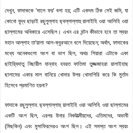
দেখুন, ফাদাককে ‘মালে ফয়’ বলা হয়; এটি একদম ঠিক সেই জমি, যা
কোনো যুদ্ধ ছাড়াই রছুলুল্লাহ ছ্বল্লাল্লাহু য়ালাইহি ওয়া আলিহি ওয়া
ছাল্লামের অধিকারে এসেছিল। এখন এর বন্টন কীভাবে হবে তা স্বয়ং
মহান আল্লাহ তা’য়ালা আল-ক্বুরআনে বলে দিয়েছেন; অর্থাৎ, ফাদাকের
মধ্যে অনেকগুলো অংশ বা ভাগ ছিল, অথচ শিয়ারা এটাকে একা
ছাইয়্যিদাতু নিছায়ীল যান্নাহ হযরত ফাতিমা তুজ্জজাহরা য়ালাইহাছ
ছালামের একার মাল বানিয়ে খোদার উপর খোদাগিরি করে কি মুর্তাদ
হিসেবে প্রমাণিত হয়না?
ফাদাকে রছুলুল্লাহ ছ্বল্লাল্লাহু য়ালাইহি ওয়া আলিহি ওয়া ছাল্লামের
একটি অংশ ছিল, এরপর উনার নিকটাত্মীয়দের, এতিমদের, অভাবী
(মিছকিন) এবং মুসাফিরদেরও অংশ ছিল। এই সমস্ত অংশ স্বয়ং