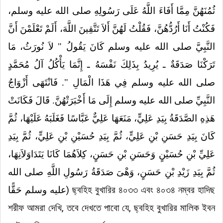
ثُمُنَهُنَّ مِمَّا أَفَاءَ اللَّهُ عَلَى رَسُولِهِ صلى الله عليه وسلم،
فَكُنْتُ أَنَا أَرُدُّهُنَّ، فَقُلْتُ لَهُنَّ أَلاَ تَتَّقِينَ اللَّهَ، أَلَمْ تَعْلَمْنَ أَنَّ
النَّبِيَّ صلى الله عليه وسلم كَانَ يَقُولُ ‏"‏ لاَ نُورَثُ، مَا
تَرَكْنَا صَدَقَةٌ ـ يُرِيدُ بِذَلِكَ نَفْسَهُ ـ إِنَّمَا يَأْكُلُ آلُ مُحَمَّدٍ
صلى الله عليه وسلم فِي هَذَا الْمَالِ ‏"‏‏.‏ فَانْتَهَى أَزْوَاجُ
النَّبِيِّ صلى الله عليه وسلم إِلَى مَا أَخْبَرَتْهُنَّ‏.‏ قَالَ فَكَانَتْ
هَذِهِ الصَّدَقَةُ بِيَدِ عَلِيٍّ، مَنَعَهَا عَلِيٌّ عَبَّاسًا فَغَلَبَهُ عَلَيْهَا، ثُمَّ
كَانَ بِيَدِ حَسَنِ بْنِ عَلِيٍّ، ثُمَّ بِيَدِ حُسَيْنِ بْنِ عَلِيٍّ، ثُمَّ بِيَدِ
عَلِيِّ بْنِ حُسَيْنٍ وَحَسَنِ بْنِ حَسَنٍ، كِلاَهُمَا كَانَا يَتَدَاوَلاَنِهَا،
ثُمَّ بِيَدِ زَيْدِ بْنِ حَسَنٍ، وَهْىَ صَدَقَةُ رَسُولِ اللَّهِ صلى الله
عليه وسلم حَقًّا
) ছ্বহিহ বুখারির ৪০৩৩ এবং ৪০৩৪ নম্বর হাদিছ
শরীফ আমরা দেখি, তবে দেখতে পাবো যে, ছ্বহিহ বুখারির মালিক ইবন