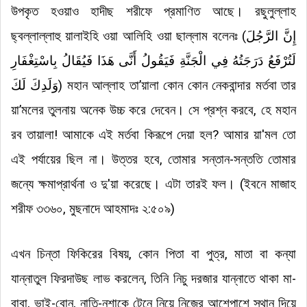
উপকৃত হওয়াও হাদীছ শরীফে প্রমাণিত আছে
।
রছুলুল্লাহ
ছ্বল্লাল্লাহু য়ালাইহি ওয়া আলিহি ওয়া ছাল্লাম বলেনঃ (
إِنَّ الرَّجُلَ
لَتُرْفَعُ دَرَجَتُهُ فِي الْجَنَّةِ فَيَقُولُ أَنَّى هَذَا فَيُقَالُ بِاسْتِغْفَارِ
وَلَدِكَ لَكَ
) মহান আল্লাহ তা’য়ালা কোন কোন নেকবান্দার মর্তবা তার
য়া’মলের তুলনায় অনেক উচ্চ করে দেবেন
।
সে প্রশ্ন করবে, হে মহান
রব তায়ালা! আমাকে এই মর্তবা কিরূপে দেয়া হল? আমার
য়া'মল
তো
এই পর্যায়ের ছিল না
।
উত্তর হবে, তোমার সন্তান-সন্ততি তোমার
জন্যে ক্ষমাপ্রার্থনা ও দু'য়া করেছে
।
এটা তারই ফল
। (
ইবনে মাজাহ
শরীফ ৩৩৬০, মুছনাদে আহমাদঃ ২:৫০৯)
এখন চিন্তা ফিকিরের বিষয়, কোন পিতা বা পুত্র, মাতা বা কন্যা
যান্নাতুল ফিরদাউছ লাভ করলেন, তিনি নিচু দরজার যান্নাতে থাকা মা-
বাবা, ভাই-বোন, নাতি-নশাকে টেনে নিয়ে নিজের আশেপাশে স্থান দিয়ে