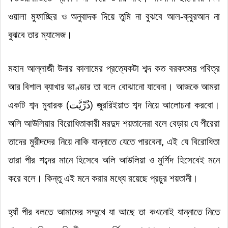
ওয়ালা মুফাচ্ছির ও অনুবাদক দিয়ে তুমি না বুঝবে আল-ক্বুরআন না
বুঝবে তার ম্যাসেজ
।
মহান আল্লাজী উনার কালামের প্রত্যেকটা শব্দ কত বরকতময় পবিত্র
আর বিশাল ব্যাখার ভাণ্ডার তা বলে বোঝানো যাবেনা
।
আজকে আমরা
একটি শব্দ মুবারক (
ذُرِّیَّت
) জুররিইয়াত শব্দ নিয়ে আলোচনা করবো
।
অলি আউলিয়ার বিরোধিতাকারী মরদুদ শয়তানেরা বলে বেড়ায় যে পীরেরা
তাদের মুরীদদের নিয়ে নাকি যান্নাতে যেতে পারবেনা, এই যে বিরোধিতা
তারা পীর শব্দের মানে হিসেবে অলি আউলিয়া ও মুর্শিদ হিসেবেই মনে
করে বলে
।
কিন্তু এই মনে করার মধ্যে রয়েছে প্রচুর শয়তানী
।
হ্যাঁ পীর বলতে আমাদের সম্মুখে যা আছে তা কখনোই যান্নাতে নিতে