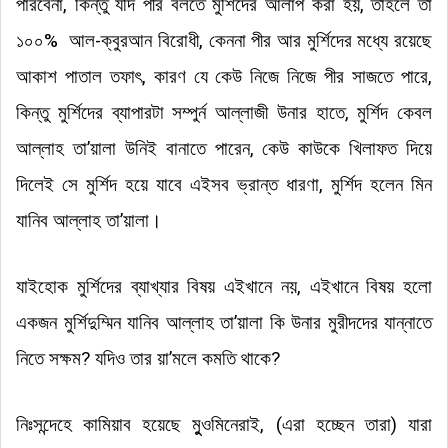
পারবেনা, কিন্তু যদি পীর বলতে মুর্শিদের আলাপ করা হয়, তাহলে তা
১০০% আল-ক্বুরআন বিরোধী, কেননা পীর আর মুর্শিদের মধ্যে রয়েছে
আকাশ পাতাল তফাৎ, কারণ যে কেউ নিজে নিজে পীর সাজতে পারে,
কিন্তু মুর্শিদের ব্যাপারটা সম্পুর্ন আল্লাজী উনার হাতে, মুর্শিদ কেবল
আল্লাহ তা’য়ালা উনিই বানাতে পারেন, কেউ কাউকে খিলাফত দিয়ে
দিলেই সে মুর্শিদ হয়ে যাবে এইসব ভ্রান্ত ধারণা, মুর্শিদ হলেন মিন
যানিব আল্লাহ তা’য়ালা
।
যাইহোক মুর্শিদের ব্যাখ্যার বিষয় এইখানে নয়, এইখানে বিষয় হলো
একজন মুর্শিদুম্মিন যানিব আল্লাহ তা’য়ালা কি উনার মুরীদদের যান্নাতে
নিতে সক্ষম? যদিও তার য়া’মলে কমতি থাকে?
নিঃসন্দেহে কামিয়াব হয়েছে মুুওমিনেরাই, (এরা হচ্ছেন তারা) যারা