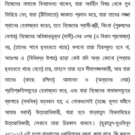
নিজেদের নামাজে বিনয়াবনত থাকেন, যারা অর্থহীন বিষয় থেকে মুখ
ফিরিয়ে নেন, যারা (রীতিমতো) জাকাত প্রদান করে, যারা তাদের লজ্জা
স্থানের হেফাজ্বত করেন, তবে নিজেদের স্বামী-স্ত্রী, কিংবা (পুরুষদের
বেলায়) নিজেদের অধিকারভুক্ত (দাসী)-দের ওপর (এ বিধান প্রযোজ্য)
নয়, (তাদের সাথে ছ্বহবতে খাছে) কখনো তারা তিরস্কৃত হবে না,
অতঃপর এ (বিধিবদ্ধ উপায়) ছাড়া কেউ যদি অন্য কোনো (পন্থায়
ছ্বহবতে খাছে যেতে) চায়, তাহলে তারা হবে সীমালঙ্ঘনকারী, আর যারা
তাদের (কাছে রক্ষিত) আমানত ও (অন্যদের দেয়া)
প্রতিশ্রুতিসমূহের
হেফাজ্বত
করে, এবং যারা নিজেদের নামাজসমূহের
ব্যাপারে (সমধিক) যত্নবান হয়; এ লোকগুলোই (হচ্ছে মূলত যমীনে
আমার যথার্থ) উত্তরাধিকারী, যারা হবে যান্নাতুল ফিরদাউছের
উত্তরাধিকারী; সেখানে তারা চিরকাল থাকবে
।
(ছুরাতুল-মুওমিনূন
২৩:১-১১) এই হলো যান্নাতের ওয়ারিশদের নমুনা, কারা যাবে, কি করলে