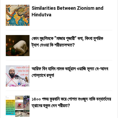
Similarities Between Zionism and
Hindutva
কোন মুছলিমকে “মাজার পূজারী” বলা, কিংবা মুশরিক
ট্যাগ দেওয়া কি শরীয়তসম্মত?
আরিফ বিন হাবিব নামক ভার্চুয়াল ওয়াজি মূলত বে-আদব
গোস্তাখে রসূল!
১৪০০ পশুর কুরবানি করে গোশত মওজুদ নাকি বন্যার্তদের
ত্রানের হুকুম দেন শরীয়ত?