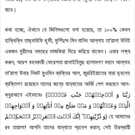
যাবে।
কথা হচ্ছে, ঐখানে যে জিনিসগুলো বলা হয়েছে, তা ১০০% কেবল
হাক্বিক্বি তাছ্বাউফি ছূফী, মুর্শিদুম্ম মিন যানিব আল্লাহ তা’য়ালা উনিই
একজন মুরীদের নফছের তাজকিয়া দিয়ে করিয়ে থাকেন। এবার লক্ষ্য
করুন, আরশ বহনকারী ফেরেশতা য়ালাইহিমুছ ছালামগণ মহান আল্লাহ
তা’য়ালা উনার নিকট মুুওমিন ব্যক্তির আল, জুররিইয়াতের যারা ছ্বলেহ
ব্যক্তিগণ রয়েছেন তাদের জন্যে যান্নাতের আর্জি পেশ করছেন আল-
ক্বুরআনে এইভাবেঃ (
رَبَّنَا وَ اَدۡخِلۡهُمۡ جَنّٰتِ عَدۡنِۣ
الَّتِیۡ وَعَدۡتَّهُمۡ وَ مَنۡ صَلَحَ مِنۡ اٰبَآئِهِمۡ وَ اَزۡوَاجِهِمۡ
وَ ذُرِّیّٰتِهِمۡ ؕ اِنَّكَ اَنۡتَ الۡعَزِیۡزُ الۡحَكِیۡمُ
) হে আমাদের
রব তায়ালা! আপনি তাদের যান্নাতে প্রবেশ করান; সেই চিরস্থায়ী