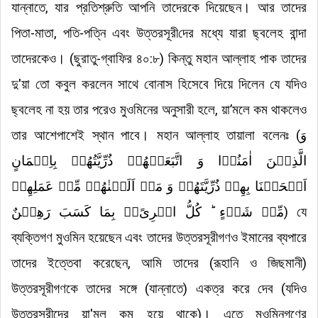
যান্নাতে, যার প্রতিশ্রুতি আপনি তাদেরকে দিয়েছেন
।
আর তাদের
পিতা-মাতা, পতি-পত্নি এবং
উত্তরসূরী
দের মধ্যে যারা ছ্বলেহ বান্দা
তাদেরকেও
।
(ছুরাতু-গ্বাফির ৪০:৮) কিন্তু মহান আল্লাহ পাক তাদের
দু'য়া তো কবুল করলেন সাথে বোনাস হিসেবে দিয়ে দিলেন যে যদিও
ছ্বলেহ না হয় তার পরেও মুওমিনের অনুসারী হলে, য়া’মলে কম থাকলেও
তার আশেপাশেই স্থান পাবে
।
মহান আল্লাহ তায়ালা বলেনঃ
(
وَ
الَّذِیۡنَ اٰمَنُوۡا وَ اتَّبَعَتۡهُمۡ ذُرِّیَّتُهُمۡ بِاِیۡمَانٍ
اَلۡحَقۡنَا بِهِمۡ ذُرِّیَّتَهُمۡ وَ مَاۤ اَلَتۡنٰهُمۡ مِّنۡ عَمَلِهِمۡ
مِّنۡ شَیۡءٍ ؕ كُلُّ امۡرِیًٴۢ بِمَا كَسَبَ رَهِیۡنٌ
)
যে
ব্যক্তিগণ মুওমিন হয়েছেন এবং তাদের উত্তরসূরীগণও ইমানের ব্যপারে
তাদের ইত্তেবা করেছেন, আমি তাদের (রূহানি ও জিছমানী)
উত্তরসূরীগণকে তাদের সঙ্গে (যান্নাতে) একত্র করে দেব (যদিও
উত্তরসূরীদের য়া'মল কম হয়ে থাকে)
।
এতে মুওমিনগণের