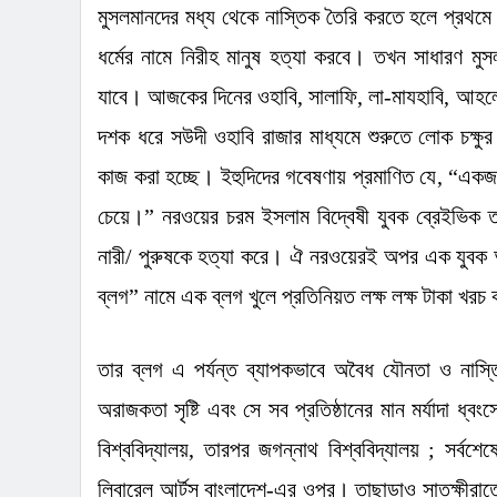
মুসলমানদের মধ্য থেকে নাস্তিক তৈরি করতে হলে প্রথমে 
ধর্মের নামে নিরীহ মানুষ হত্যা করবে। তখন সাধারণ মুস
যাবে। আজকের দিনের ওহাবি
,
সালাফি
,
লা-মাযহাবি
,
আহলে 
দশক ধরে সউদী ওহাবি রাজার মাধ্যমে শুরুতে লোক চক্
কাজ করা হচ্ছে। ইহুদিদের গবেষণায় প্রমাণিত যে
, “
একজন 
চেয়ে।
”
নরওয়ের চরম ইসলাম বিদ্বেষী যুবক ব্রেইভিক ত
নারী/ পুরুষকে হত্যা করে। ঐ নরওয়েরই অপর এক যুবক অ
ব্লগ
”
নামে এক ব্লগ খুলে প্রতিনিয়ত লক্ষ লক্ষ টাকা খরচ 
তার ব্লগ
এ পর্যন্ত ব্যাপকভাবে অবৈধ যৌনতা ও নাস্তিক
অরাজকতা সৃষ্টি এবং সে সব প্রতিষ্ঠানের মান মর্যাদা ধ্ব
বিশ্ববিদ্যালয়
,
তারপর জগন্নাথ বিশ্ববিদ্যালয়
;
সর্বশে
লিবারেল আর্টস বাংলাদেশ-এর ওপর। তাছাড়াও সাতক্ষীরাত