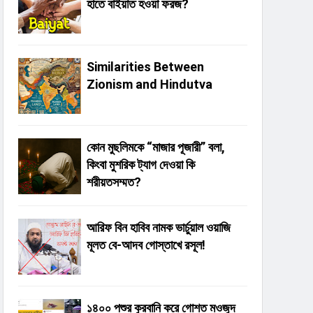
হাতে বাইয়াত হওয়া ফরজ?
Similarities Between
Zionism and Hindutva
কোন মুছলিমকে “মাজার পূজারী” বলা,
কিংবা মুশরিক ট্যাগ দেওয়া কি
শরীয়তসম্মত?
আরিফ বিন হাবিব নামক ভার্চুয়াল ওয়াজি
মূলত বে-আদব গোস্তাখে রসূল!
১৪০০ পশুর কুরবানি করে গোশত মওজুদ