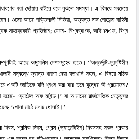
াধারণের ধরা ছোঁয়ার বাইরে বলে বুঝতে সমস্যা। এ বিষয়ে সবচেয়ে
্তাদ। ওদের আছে শক্তিশালী মিডিয়া
,
অত্যন্ত দক্ষ গোয়েন্দা বাহিনী
ক সাহায্যকারী প্রতিষ্ঠান
;
যেমন- বিশ্বব্যাংক
,
আইএমএফ
,
বিশ্ব
 সম্পূর্ণটাই আছে অমুসলিম দেশসমূহের হাতে।
“
অন্তর্দৃষ্টি-দূরদৃষ্টিহীন
 ধোলাই সম্বন্ধে ভ্রান্ত ধারণা দেয়া যতখানি সহজ
,
এ বিষয়ে সঠিক
্যমে একটি জাতিকে যদি ধ্বংস করা যায় তবে যুদ্ধের কী প্রয়োজন
?
 হচ্ছে-
‘
ব্যাটেল অফ মাইন্ড।
’
যা আমাদের রাজনৈতিক নেতৃবন্দের
হয়েছে
‘
খোলা মাঠে মগজ ধোলাই।
’
বা দিবস
,
শ্রমিক দিবস
,
প্রেম (ভ্যালেন্টাইন) দিবসসহ সকল প্রকার
ল্পনার এক আনন্দ ঘন বহিঃপ্রকাশ। আমাদের স্বাধীনতা/ বিজয় দিবসে