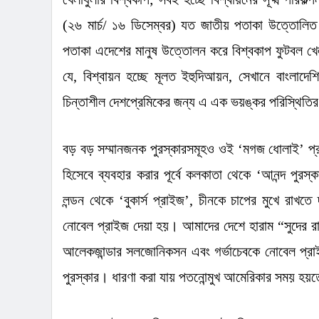
(২৬ মার্চ/ ১৬ ডিসেম্বর) যত জাতীয় পতাকা উত্তোলিত 
পতাকা এদেশের মানুষ উত্তোলন করে বিশ্বকাপ ফুটবল খে
যে
,
বিশ্বায়ন হচ্ছে মূলত ইহুদিআয়ন
,
সেখানে বাংলাদে
চিন্তাশীল দেশপ্রেমিকের জন্য এ এক ভয়ঙ্কর পরিস্থিতি
বড় বড় সম্মানজনক পুরস্কারসমূহও ওই
‘
মগজ ধোলাই
’
প্
হিসেবে ব্যবহার করার পূর্বে কলকাতা থেকে
‘
আনন্দ পুরস্ক
লন্ডন থেকে
‘
বুকার্স প্রাইজ
’,
চীনকে চাপের মুখে রাখতে
নোবেল প্রাইজ দেয়া হয়। আমাদের দেশে হারাম
“
সুদের র
আলেকজান্ডার সলজোনিকসন এবং গর্ভাচেবকে নোবেল প্রাই
পুরস্কার। ধারণা করা যায় পতনোন্মুখ আমেরিকার সময় হ