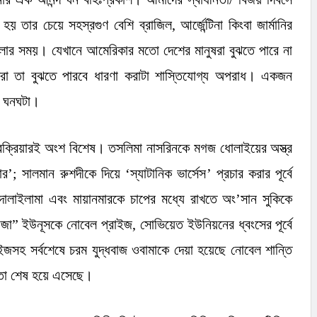
হয় তার চেয়ে সহস্রগুণ বেশি ব্রাজিল
,
আর্জেন্টিনা কিংবা জার্মানির
লার সময়। যেখানে আমেরিকার মতো দেশের মানুষরা বুঝতে পারে না
শিরা তা বুঝতে পারবে ধারণা করাটা শাস্তিযোগ্য অপরাধ। একজন
র ঘনঘটা।
রক্রিয়ারই অংশ বিশেষ। তসলিমা নাসরিনকে মগজ ধোলাইয়ের অস্ত্র
ার
’;
সালমান রুশদীকে দিয়ে
‘
স্যাটানিক ভার্সেস
’
প্রচার করার পূর্বে
 দালাইলামা এবং মায়ানমারকে চাপের মধ্যে রাখতে
অং’
সান সুকিকে
াজা
”
ইউনূসকে নোবেল প্রাইজ
,
সোভিয়েত ইউনিয়নের ধ্বংসের পূর্বে
জসহ সর্বশেষে চরম যুদ্ধবাজ ওবামাকে দেয়া হয়েছে নোবেল শান্তি
য়তো শেষ হয়ে এসেছে।