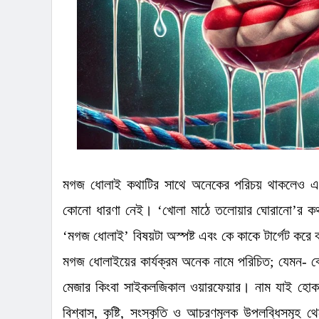
মগজ ধোলাই কথাটির সাথে অনেকের পরিচয় থাকলেও এর
কোনো ধারণা নেই।
‘
খোলা মাঠে তলোয়ার ঘোরানো
’
র ক
‘
মগজ ধোলাই
’
বিষয়টা অস্পষ্ট এবং কে কাকে টার্গেট ক
মগজ ধোলাইয়ের কার্যক্রম অনেক নামে পরিচিত
;
যেমন- ব
মেজার কিংবা সাইকলজিকাল ওয়ারফেয়ার। নাম যাই হোক
বিশ্বাস
,
কৃষ্টি
,
সংস্কৃতি ও আচরণমূলক উপলব্ধিসমূহ থেক