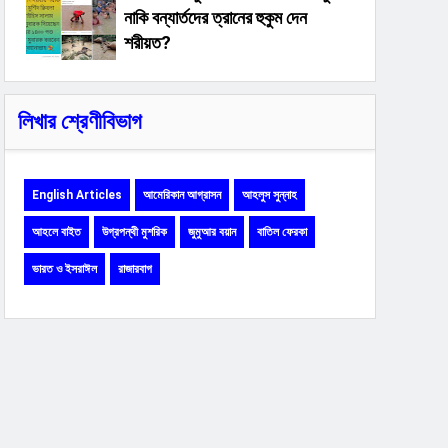
নাকি বন্যার্তদের ত্রানের হুকুম দেন
শরীয়ত?
লিখার শ্রেণীবিভাগ
English Articles
আমেরিকান আগ্রাসন
আহলুস সুন্নাহ
আহলে বাইত
উগ্রপন্থী মুশরিক
জুমুআর বয়ান
বাতিল ফেরকা
ভারত ও ইসরাঈল
রাজারবাগ