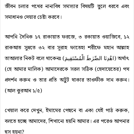
জীবন চলার পথের নানাবিধ সমস্যার বিষয়টি তুলে ধরবে এবং
সমাধানও দেয়ার চেষ্টা করবে।
আপনি দৈনিক ১৭ রাকায়াত ফরজে, ৩ রকায়াত ওয়াজিবে, ১২
রাকআত সুন্নতে ৩২ বার সূরাহ ফাতেহা শরীফে মহান আল্লাহ
তাআলার নিকট বলে থাকেনঃ (اهْدِنَا الصِّرٰطَ الْمُسْتَقِيمَ) অর্থাৎ
(হে আমার মালিক) আমাদেরকে সরল সঠিক (হেদায়েতের) পথ
প্রদর্শন করুন ও তার প্রতি অটুট থাকার তাওফীক দান করুন।
(আল কুরআন ১/৫)
খেয়াল করে দেখুন, ইমামের পেছনে বা একা যেই পাঠ করুক,
বলতে হচ্ছে আমাদের, শিখানো হয়নি আমার। এর পরেও আপনার
হুস হয়না?