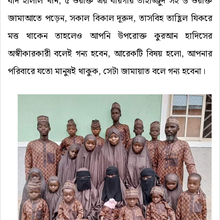
যদি হালাল খান, ৫ ওয়াক্ত এর যায়গায় তাহাজ্জুদ সহ ৬ ওয়াক্ত
জামাআতে পড়েন, সকাল বিকাল দূরুদ, তাসবিহ তাহ্লিল যিকরে
মত্ত থাকেন তাহলেও আপনি উপরোক্ত কুরআন হাদিসের
অস্বীকারকারী বলেই গন্য হবেন, আরেকটি বিষয় হলো, আপনার
পরিবারে যতো মানুষই থাকুক, সেটা জামায়াত বলে গন্য হবেনা।