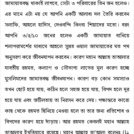
জামায়াতবদ্ধ থাকাই লাগবে, সেটা ৩ পরিবারের তিন জন হলেও।
এর মানে এটা নয় যে আপনি একটি আলাধা দল তৈরি করবেন
সলাফি, আহলে হাদিস, দেওবন্দি কিংবা শিয়াদের মতো। বরং
আপনি ৩/৫/১০ জনের হলেও একটি জামায়াত বানিয়ে
শলাপরামর্শের মাধ্যমে আহলে সুন্নত ওয়াল জামায়াতের মত পথ
অনুসরণ করে জীবনযাপন করবেন। কারণ
মহান আল্লাহ তাআলার
যাবতীয় রহমত, কল্যাণ ও সৌভাগ্য লাভের মূল কারণ হচ্ছে
মুসলিমদের জামাতবদ্ধ জীবনযাপন। কারণ বড় কোন সমস্যাও
তখন ছোট হয়ে যায়, কঠিন হলে সহজ হয়ে যায়, বিপদ হলে দূর
হয়ে যায় এবং জটিলতায় তা নিরসন করে দেয়। পক্ষান্তরে কারো
কাছ থেকে রহমত ছিনিয়ে নেওয়া হলে তা তার জন্য প্রতিশোধ ও
বিপদের কারণ হয়ে দাঁড়ায়। আর রহমত কেবলই মহান আল্লাহ
তাআলার ইখতিয়ারে রয়েছে। মহান আল্লাহ তা’আলা বলেনঃ (
مَا