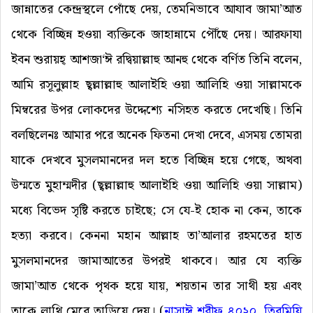
জান্নাতের কেন্দ্রস্থলে পোঁছে দেয়, তেমনিভাবে আযাব জামা’আত
থেকে বিচ্ছিন্ন হওয়া ব্যক্তিকে জাহান্নামে পৌঁছে দেয়। আরফাযা
ইবন শুরায়হ্ আশজা‘ঈ রদ্বিয়াল্লাহু আনহু থেকে বর্ণিত তিনি বলেন,
আমি রসূলুল্লাহ ছ্বল্লাল্লাহু আলাইহি ওয়া আলিহি ওয়া সাল্লামকে
মিম্বরের উপর লোকদের উদ্দেশ্যে নসিহত করতে দেখেছি। তিনি
বলছিলেনঃ আমার পরে অনেক ফিতনা দেখা দেবে, এসময় তোমরা
যাকে দেখবে মুসলমানদের দল হতে বিচ্ছিন্ন হয়ে গেছে, অথবা
উম্মতে মুহাম্মদীর (ছ্বল্লাল্লাহু আলাইহি ওয়া আলিহি ওয়া সাল্লাম)
মধ্যে বিভেদ সৃষ্টি করতে চাইছে; সে যে-ই হোক না কেন, তাকে
হত্যা করবে। কেননা মহান আল্লাহ তা’আলার রহমতের হাত
মুসলমানদের জামাআতের উপরই থাকবে। আর যে ব্যক্তি
জামা’আত থেকে পৃথক হয়ে যায়, শয়তান তার সাথী হয় এবং
তাকে লাথি মেরে তাড়িয়ে দেয়। (
নাসাঈ শরীফ ৪০২০
,
তিরমিযি