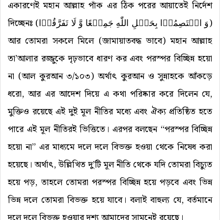
একারণেই মহান আল্লাহ পাঁক এর ঠিক পরের আয়াতেই নির্দেশ
দিচ্ছেনঃ (
وَ اعۡتَصِمُوۡا بِحَبۡلِ اللّٰهِ جَمِیۡعًا وَّ لَا تَفَرَّقُوۡا
)
আর তোমরা সকলে মিলে (জামায়াতবদ্ধ ভাবে) মহান আল্লাহ
তা’আলার রজ্জুকে দৃঢ়ভাবে ধারণ কর এবং পরস্পর বিচ্ছিন্ন হয়ো
না (আল কুরআন ৩/১০৩) অর্থাৎ কুরআন ও সুন্নাহকে আঁকড়ে
ধরো, আর এর আদেশ দিয়ে এ কথা পরিষ্কার করে দিলেন যে,
মুক্তিও রয়েছে এই দুই মূল নীতির মধ্যে এবং ঐক্য প্রতিষ্ঠিত হতে
পারে এই মূল নীতিরই ভিত্তিতে। এরপর বলছেন ‘‘পরস্পর বিচ্ছিন্ন
হয়ো না’’ এর মাধ্যমে দলে দলে বিভক্ত হওয়া থেকে নিষেধ করা
হয়েছে। অর্থাৎ, উল্লিখিত দু’টি মূল নীতি থেকে যদি তোমরা বিচ্যুত
হয়ে পড়, তাহলে তোমরা পরস্পর বিচ্ছিন্ন হয়ে পড়বে এবং ভিন্ন
ভিন্ন দলে তোমরা বিভক্ত হয়ে যাবে। বলাই বাহুল্য যে, বর্তমানে
দলে দলে বিভক্ত হওয়ার দৃশ্য আমাদের সামনেই রয়েছে।