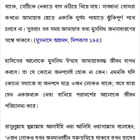
থাকে, সেটিকে নেকড়ে বাঘ ওঠিয়ে নিয়ে যায়। সাবধান! তোমরা
কখনো জামায়াত ছেড়ে একাকি দুর্গম পাহাড়ে ঝুঁকিপূর্ণ পথে
চলবে না। সুতরাং সব সময় জামায়াত তথা মুসলিম জনসাধারণের
সঙ্গে থাকবে। (
মুসনাদে
আহমদ
,
মিশকাত ১৮৪
)
হাদিসের আলোকে মুসলিম উম্মাহ জামায়াতবদ্ধ জীবন যাপন
করবে। তা যে কোনো জনপদেই হোক না কেন। এমনকি যদি
কোনো সমাজে বা জনপদে মাত্র ৩জন লোকও থাকে; তবে তারা
যেন একজনকে নেতা বানিয়ে পরামর্শের আলোকে জীবন
পরিচালনা করে।
রাসুলুল্লাহ ছ্বল্লাল্লাহু আলাইহি ওয়া আলিহি ওয়াসাল্লাম বলেছেন,
‘৩জন লোকও যখন জনমানবহীন মরুভূমিতে থাকবে তখন তাদের