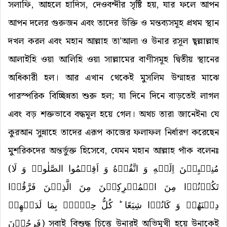
সলাফি, আহলে হাদিস, দেওবন্দীর সৃষ্টি হয়, যার ফলে আপন
আপন দলের গুরুজন এবং তাদের উক্তি ও মন্তব্যসমূহ প্রথম স্থান
দখল করল এবং মহান আল্লাহ তা’আলা ও উনার রসূল ছ্বল্লাল্লাহু
আলাইহি ওয়া আলিহি ওয়া সাল্লামের বাণীসমূহ দ্বিতীয় স্থানের
অধিকারী হল। আর এখান থেকেই মুসলিম উম্মাহর মাঝে
পারস্পরিক বিচ্ছিন্নতা শুরু হল; যা দিনে দিনে বাড়তেই লাগল
এবং বড় শক্তভাবে বদ্ধমূল হয়ে গেল। অথচ তারা জানেইনা যে
কুরআন সুন্নাহে তাদের এরূপ কাজের ফলাফল নির্ধারণ করেছেন
মুশরিকদের অন্তর্ভুক্ত হিসেবে, যেমন মহান আল্লাহ পাঁক বলেনঃ
(
مُنِیۡبِیۡنَ اِلَیۡهِ وَ اتَّقُوۡهُ وَ اَقِیۡمُوا الصَّلٰوۃَ وَ لَا
تَکُوۡنُوۡا مِنَ الۡمُشۡرِکِیۡنَ مِنَ الَّذِیۡنَ فَرَّقُوۡا
دِیۡنَهُمۡ وَ کَانُوۡا شِیَعًا ؕ کُلُّ حِزۡبٍۭ بِمَا لَدَیۡهِمۡ
فَرِحُوۡنَ
) সবাই বিশুদ্ধ চিত্তে উনারই অভিমুখী হয়ে উনাকেই