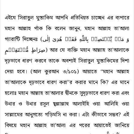
এইযে সিরাতুল মুস্তাকিম আপনি প্রতিনিয়ত চাচ্ছেন এর ব্যপারে
মহান আল্লাহ পাঁক কি বলেন জানুন, মহান আল্লাহ তা'আলা
গ্যারান্টি দিচ্ছেনঃ (
وَ مَنۡ یَّعۡتَصِمۡ بِاللّٰهِ فَقَدۡ هُدِیَ اِلٰی
صِرَاطٍ مُّسۡتَقِیۡمٍ
) আর যে ব্যক্তি মহান আল্লাহ তা'আলাকে
দৃঢ়ভাবে ধারণ করবে তাকে অবশ্যই সিরাতুল মুস্তাকিমের দিশা
দেয়া হবে। (আল কুরআন ৩/১০১) আয়াতে “মহান আল্লাহ
তা’আলাকে দৃঢ়ভাবে ধারণ করা”র করার মানে কি? এর মানে
হলোঃ মহান আল্লাহ তা’আলার দ্বীনকে সুদৃঢ়ভাবে ধারণ করা এবং
উনার ও উনার রসূল ছ্বল্লাল্লাহু আলাইহি ওয়া আলিহি ওয়া
সাল্লামের আনুগত্যে গড়িমসি না করা। এটা কীভাবে সম্ভব? এই
বিষয়ে মহান আল্লাহ তা’আলা এর পরের আয়াতেই জানিয়ে