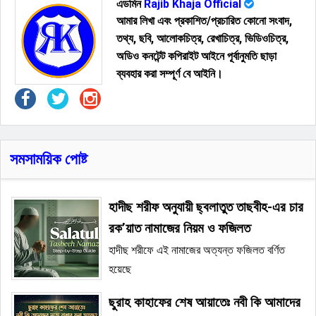
এডমিন
Rajib Khaja Official
আমার লিখা এবং প্রকাশিত/প্রচারিত কোনো সংবাদ,
তথ্য, ছবি, আলোকচিত্র, রেখাচিত্র, ভিডিওচিত্র,
অডিও কনটেন্ট কপিরাইট আইনে পূর্বানুমতি ছাড়া
ব্যবহার করা সম্পূর্ণ বে আইনি।
সমসাময়িক পোষ্ট
হাদীছ শরীফ অনুযায়ী ছ্বলাতুত তাছবীহ-এর চার
রক’য়াত নামাজের নিয়ম ও ফজিলত
হাদীছ শরীফে এই নামাজের অত্যন্ত ফজিলত বর্ণিত
হয়েছে
ছুরাহ কাহাফের শেষ আয়াতেঃ নবী কি আমাদের