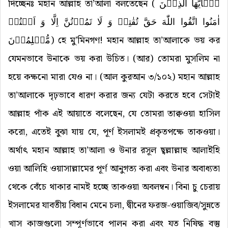
দিচ্ছেনঃ মহান আল্লাহ তা’আলা বলতেছেন (
یٰۤاَیُّهَا الَّذِیۡنَ
اٰمَنُوا اتَّقُوا اللّٰهَ حَقَّ تُقٰتِهٖ وَ لَا تَمُوۡتُنَّ اِلَّا وَ اَنۡتُمۡ
مُّسۡلِمُوۡنَ
) হে মু’মিনগণ! মহান আল্লাহ তা’আলাকে ভয় কর
যেমনভাবে উনাকে ভয় করা উচিত। (আর) তোমরা মুসলিম না
হয়ে কক্ষনো মারা যেও না। (আল কুরআন ৩/১০২) মহান আল্লাহ
তা’আলাকে দৃঢ়ভাবে ধারণ করার জন্য যেটা করতে হবে সেটাই
আল্লাহ পাঁক এই আয়াতে বলেছেন, যে তোমরা তাক্বওয়া হাসিল
করো, এতেই বুঝা যায় যে, পূর্ণ ইসলামই প্রকৃতপক্ষে তাকওয়া।
অর্থাৎ মহান আল্লাহ তা’আলা ও উনার রসূল ছ্বল্লাল্লাহু আলাইহি
ওয়া আলিহি ওয়াসাল্লামের পূর্ণ আনুগত্য করা এবং উনার অবাধ্যতা
থেকে বেঁচে থাকার নামই হচ্ছে তাকওয়া অবলম্বন। বিনা চু চেরায়
ইসলামের যাবতীয় বিধান মেনে চলা, দ্বীনের ফরজ-ওয়াজিব/সুন্নতে
খাস কাজগুলো সম্পূর্ণভাবে পালন করা এবং যত নিষিদ্ধ বস্তু