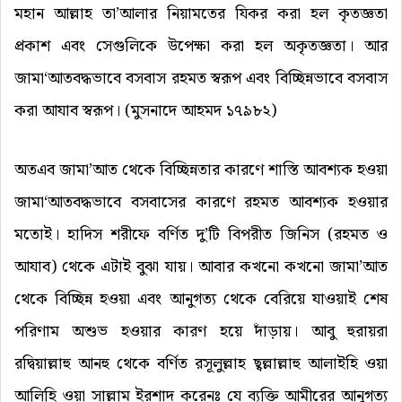
মহান আল্লাহ তা’আলার নিয়ামতের যিকর করা হল কৃতজ্ঞতা
প্রকাশ এবং সেগুলিকে উপেক্ষা করা হল অকৃতজ্ঞতা। আর
জামা‘আতবদ্ধভাবে বসবাস রহমত স্বরূপ এবং বিচ্ছিন্নভাবে বসবাস
করা আযাব স্বরূপ। (মুসনাদে আহমদ ১৭৯৮২)
অতএব জামা’আত থেকে বিচ্ছিন্নতার কারণে শাস্তি আবশ্যক হওয়া
জামা‘আতবদ্ধভাবে বসবাসের কারণে রহমত আবশ্যক হওয়ার
মতোই। হাদিস শরীফে বর্ণিত দু’টি বিপরীত জিনিস (রহমত ও
আযাব) থেকে এটাই বুঝা যায়। আবার কখনো কখনো জামা’আত
থেকে বিচ্ছিন্ন হওয়া এবং আনুগত্য থেকে বেরিয়ে যাওয়াই শেষ
পরিণাম অশুভ হওয়ার কারণ হয়ে দাঁড়ায়। আবু হুরায়রা
রদ্বিয়াল্লাহু আনহু থেকে বর্ণিত রসূলুল্লাহ ছ্বল্লাল্লাহু আলাইহি ওয়া
আলিহি ওয়া সাল্লাম ইরশাদ করেনঃ যে ব্যক্তি আমীরের আনুগত্য