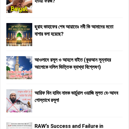
হওয়া ফরজ?
ছুরাহ কাহাফের শেষ আয়াতেঃ নবী কি আমাদের মতো
বাশার বলা হয়েছে?
আওলাদে রসূল ও আহলে বাইত (কুরআন সুন্নাহর
আলোকে দলিল ভিত্তিক ব্যাখ্যা বিশ্লেষণ)
আরিফ বিন হাবিব নামক ভার্চুয়াল ওয়াজি মূলত বে-আদব
গোস্তাখে রসূল!
RAW’s Success and Failure in