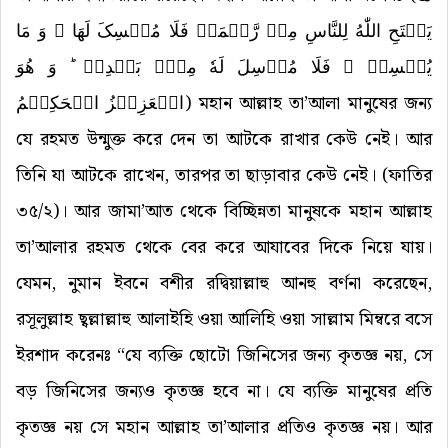
یَفۡتَحِ اللّٰهُ لِلنَّاسِ مِنۡ رَّحۡمَۃٍ فَلَا مُمۡسِکَ لَهَا ۚ وَ مَا
یُمۡسِکۡ ۙ فَلَا مُرۡسِلَ لَهٗ مِنۡۢ بَعۡدِهٖ ؕ وَ هُوَ
الۡعَزِیۡزُ الۡحَکِیۡمُ
) মহান আল্লাহ তা’আলা মানুষের জন্য
যে রহমত উন্মুক্ত করে দেন তা আটকে রাখার কেউ নেই। আর
তিনি যা আটকে রাখেন, তারপর তা ছাড়াবার কেউ নেই। (ফাতির
৩৫/২)। আর জামা’আত থেকে বিচ্ছিন্নতা মানুষকে মহান আল্লাহ
তা’আলার রহমত থেকে বের করে আযাবের দিকে নিয়ে যায়।
যেমন, নুমান ইবনে বশীর রদ্বিয়াল্লাহু আনহু বর্ণনা করেছেন,
রসূলুল্লাহ ছ্বল্লাল্লাহু আলাইহি ওয়া আলিহি ওয়া সাল্লাম মিম্বরে বসে
ইরশাদ করেনঃ “যে ব্যক্তি ছোটো জিনিসের জন্য কৃতজ্ঞ নয়, সে
বড় জিনিসের জন্যও কৃতজ্ঞ হবে না। যে ব্যক্তি মানুষের প্রতি
কৃতজ্ঞ নয় সে মহান আল্লাহ তা’আলার প্রতিও কৃতজ্ঞ নয়। আর