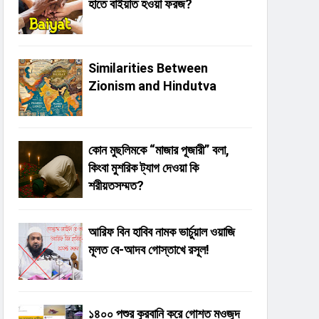
হাতে বাইয়াত হওয়া ফরজ?
Similarities Between
Zionism and Hindutva
কোন মুছলিমকে “মাজার পূজারী” বলা,
কিংবা মুশরিক ট্যাগ দেওয়া কি
শরীয়তসম্মত?
আরিফ বিন হাবিব নামক ভার্চুয়াল ওয়াজি
মূলত বে-আদব গোস্তাখে রসূল!
১৪০০ পশুর কুরবানি করে গোশত মওজুদ