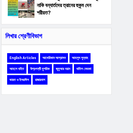
নাকি বন্যার্তদের ত্রানের হুকুম দেন
শরীয়ত?
লিখার শ্রেণীবিভাগ
English Articles
আমেরিকান আগ্রাসন
আহলুস সুন্নাহ
আহলে বাইত
উগ্রপন্থী মুশরিক
জুমুআর বয়ান
বাতিল ফেরকা
ভারত ও ইসরাঈল
রাজারবাগ