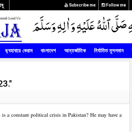
বূ
Subscribe me
Follow me
in
ve
শুরু
f
ছ্বহাবায়ে কেরাম
বাংলাদেশ
আন্তর্জাতিক
নির্যাতিত মুসলমান
ে
নীন
23."
ব
জিলত
্তির
 is a constant political crisis in Pakistan? He may have a
ন