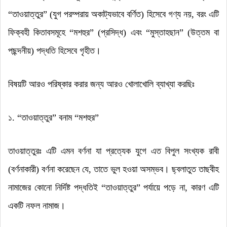
“
তাওয়াত্তুর
” (
যুগ পরম্পরায় অকাট্যভাবে বর্ণিত) হিসেবে গণ্য নয়
,
বরং এটি
ফিক্বহী কিতাবসমূহে
“
মশহুর
” (
প্রসিদ্ধ) এবং
“
মুস্তাহছান
” (
উত্তম বা
পছন্দনীয়) পদ্ধতি হিসেবে গৃহীত
।
বিষয়টি আরও পরিষ্কার করার জন্য আরও খোলাখোলি ব্যাখ্যা করছিঃ
১.
“
তাওয়াত্তুর
”
বনাম
“
মশহুর
”
তাওয়াত্তুরঃ এটি এমন বর্ণনা যা প্রত্যেক যুগে এত বিপুল সংখ্যক রাবী
(বর্ণনাকারী) বর্ণনা করেছেন যে
,
তাতে ভুল হওয়া অসম্ভব
।
ছ্বলাতুত তাছবীহ
নামাজের কোনো নির্দিষ্ট পদ্ধতিই
“
তাওয়াত্তুর
”
পর্যায়ে পড়ে না
,
কারণ এটি
একটি নফল নামাজ
।