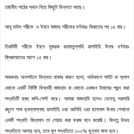
তাছবীহ পাঠের স্থান নিয়ে কিছুটা ভিন্নতা আছে
।
আবু দাউদ শরীফে
ও ইবনে মাজাহ শরীফের বর্ণনায়ঃ কিরাতের পর ১৫ বার
।
তিরমিযী শরীফে ইবনে মুবারক
রহমাতুল্লাহি য়ালাইহি উনার
বর্ণনায়ঃ
ক্বিরাআতের আগে ১৫ বার
।
সারকথাঃ অনলাইনে ভিন্নতা থাকার কারণ হলো
,
অধিকাংশ সাইট বা অ্যাপ
কোনো একটি নির্দিষ্ট ফিক্বহী মাজহাব বা কোনো একজন ইমামের পছন্দ করা
পদ্ধতিটি হুবহু কপি-পেস্ট করে
।
আমরা মাজহাবি হলেও যেহেতু সরাসরি
রছুলে পাক ছ্বল্লাল্লাহু য়ালাইহি ওয়া আলিহি ওয়া ছাল্লাম উনার শেখানো
একটি পদ্ধতি বিদ্যমান তা শেয়ার করা ফরজ মনে করেছি
।
কিন্তু উভয়
পদ্ধতিতে আদায় হবে
,
তবে মূল পদ্ধতিতে ১০০% ছুন্নাহ মানা হবে
।