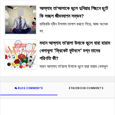
আল্লাহ তা'আলাকে ভূলে দুনিয়ার পিছনে ছুটে
কি সচ্ছল জীবনযাপন সম্ভব?
হাক্বিকি দ্বীন ইসলাম তালাশ করতে গিয়ে, আজ অনেক
বন্
মহান আল্লাহ তা'য়ালা উনাকে ভুলে যারা হারাম
খেলাধুলা "ক্রিকেট ফুটবলে" মগ্ন তাদের
পরিণতি কী?
মহান আল্লাহ তা’য়ালা উনাকে ভুলে যারা হারাম খেলাধুল
BLOG COMMENTS
FACEBOOK COMMENTS