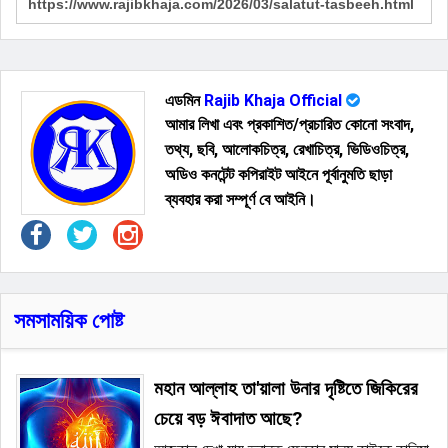
এডমিন
Rajib Khaja Official
আমার লিখা এবং প্রকাশিত/প্রচারিত কোনো সংবাদ,
তথ্য, ছবি, আলোকচিত্র, রেখাচিত্র, ভিডিওচিত্র,
অডিও কনটেন্ট কপিরাইট আইনে পূর্বানুমতি ছাড়া
ব্যবহার করা সম্পূর্ণ বে আইনি।
সমসাময়িক পোষ্ট
মহান আল্লাহ তা'য়ালা উনার দৃষ্টিতে জিকিরের
চেয়ে বড় ঈবাদাত আছে?