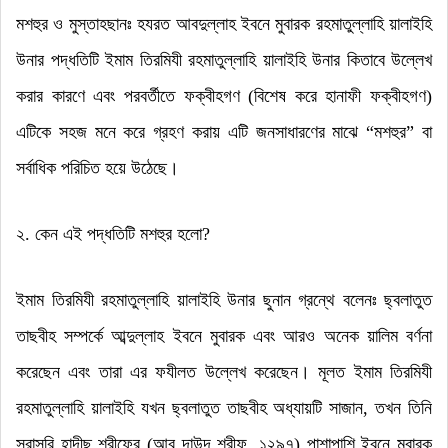
মশহুর ও মুস্তাহছানঃ হযরত আবদুল্লাহ ইবনে মুবারক রহমাতুল্লাহি য়ালাইহি
উনার পদ্ধতিটি ইমাম তিরমিযী রহমাতুল্লাহি য়ালাইহি উনার কিতাবে উল্লেখ
করার কারণে এবং পরবর্তীতে ফক্বীহগণ (বিশেষ করে হানাফী ফক্বীহগণ)
এটিকে সহজ মনে করে গ্রহণ করায় এটি জনসাধারণের মাঝে
“
মশহুর
”
বা
সর্বাধিক পরিচিত হয়ে উঠেছে
।
২. কেন এই পদ্ধতিটি মশহুর হলো
?
ইমাম তিরমিযী রহমাতুল্লাহি য়ালাইহি উনার ছুনান গ্রন্থে বলেনঃ ছ্বলাতুত
তাছবীহ সম্পর্কে আব্দুল্লাহ ইবনে মুবারক এবং আরও অনেক য়ালিম বর্ণনা
করেছেন এবং তারা এর ফযীলত উল্লেখ করেছেন
।
মূলত ইমাম তিরমিযী
রহমাতুল্লাহি য়ালাইহি যখন ছ্বলাতুত তাছবীহ অধ্যায়টি সাজান
,
তখন তিনি
সরাসরি হাদীছ শরীফের (আবু দাউদ শরীফ
,
১২৯৭) পাশাপাশি ইবনে মুবারক