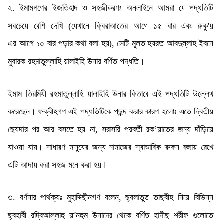
২. ইমামগণের ইজতিহাদ ও সহজীকরণঃ অনলাইনে আমরা যে পদ্ধতিটি
সবচেয়ে বেশি দেখি (যেখানে ক্বিরাআতের আগে ১৫ বার এবং
রুকু'য়
এর
আগে ১০ বার পড়ার কথা বলা হয়)
,
সেটি মূলত হযরত আবদুল্লাহ ইবনে
মুবারক রহমাতুল্লাহি য়ালাইহি উনার বর্ণিত পদ্ধতি
।
ইমাম তিরমিযী রহমাতুল্লাহি য়ালাইহি উনার কিতাবে এই পদ্ধতিটি উল্লেখ
করেছেন
।
ফক্বীহগণ এই পদ্ধতিটিকে পছন্দ করার কারণ হলোঃ এতে দ্বিতীয়
ছেযদার পর আর বসতে হয় না
,
সরাসরি পরবর্তী রক
’
য়াতের জন্য দাঁড়িয়ে
যাওয়া যায়
।
সাধারণ মানুষের জন্য নামাজের স্বাভাবিক রুকন বজায় রেখে
এটি আদায় করা সহজ মনে করা হয়
।
৩. বর্ণনার পার্থক্যঃ মুহাদ্দিছীনগণ বলেন
,
ছ্বলাতুত তাছবীহ নিয়ে বিভিন্ন
ছ্বহাবী রদ্বিআল্লাহু য়া'নহুম উনাদের থেকে বর্ণিত হাদীছ শরীফ গুলোতে