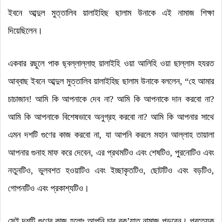
ইবনে আব্দুল মুত্তালিব য়ালাইহিছ ছালাম উনাকে এই নামাজ শিক্ষা
দিয়েছিলেন
।
একবার রছুলে পাক ছ্বল্লাল্লাহু য়ালাইহি ওয়া আলিহি ওয়া ছাল্লাম হযরত
আব্বাছ ইবনে আব্দুল মুত্তালিব য়ালাইহিছ ছালাম উনাকে বললেন
, “
হে আমার
চাচাজান! আমি কি আপনাকে দেব না
?
আমি কি আপনাকে দান করবো না
?
আমি কি আপনাকে বিশেষভাবে অনুগ্রহ করবো না
?
আমি কি আপনার সাথে
এমন দশটি গুণের কাজ করবো না
,
যা আপনি করলে মহান আল্লাহ তায়ালা
আপনার গুনাহ মাফ করে দেবেন
,
এর প্রথমটিও এবং শেষটিও
,
পুরনোটিও এবং
নতুনটিও
,
ভুলবশত হওয়াটিও এবং ইচ্ছাকৃতটিও
,
ছোটটিও এবং বড়টিও
,
গোপনটিও এবং প্রকাশ্যটিও
।
সেই দশটি গুণের কাজ হলোঃ আপনি চার রক
’
য়াত নামাজ পড়বেন
।
প্রত্যেক