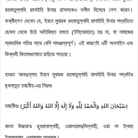
রহমাতুল্লাহি য়ালাইহি উনার য়া
'
মলকেও দলীল হিসেবে পেশ করেন
।
ফক্বীহগণ দেখেন যে
,
ইবনে মুবারক রহমাতুল্লাহি য়ালাইহি উনার পদ্ধতিতে
ছেযদা থেকে উঠে অতিরিক্ত বসতে (ইস্তিরাহাত) হয় না
,
যা নামাজের
স্বাভাবিক গতির সাথে বেশি সামঞ্জস্যপূর্ণ
।
এই কারণেই এটি অনলাইন এবং
ফিক্বহী কিতাবগুলোতে ছড়িয়ে পড়েছে
।
হযরত আবদুল্লাহ ইবনে মুবারক রহমাতুল্লাহি য়ালাইহি উনার পদ্ধতির
ছ্বলাতুত তাছবীহ-এর নিয়মঃ
তাছবীহঃ (
سُبْحَانَ اللهِ وَالْحَمْدُ لِلَّهِ وَلَا إِلَهَ إِلَّا اللهُ وَاللهُ أَكْبَرُ
)
বাংলা উচ্চারণঃ ছুবহানাল্লাহী
, ওয়াল
হামদুলিল্লাহী
,
ওয়া লা ইলাহা
ইল্লাল্লাহু
,
ওয়াল্লাহু আকবার
।