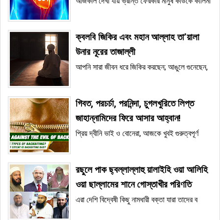
আজকাল দেখা যায় ভ্রান্ত ফেরকার মানুষ কাউকে কালিমা
ক্বলবি জিকির এবং মহান আল্লাহ তা’য়ালা
উনার নূরের তাজাল্লী
আপনি সারা জীবন ধরে জিকির করছেন; আঙুলে গুনেছেন,
গিবত, পরচর্চা, পরনিন্দা, চুগলখুরিতে লিপ্ত
জাহান্নামিদের ফিরে আসার আহ্বান!
প্রিয় দ্বীনি ভাই ও বোনেরা, আজকে খুবই গুরুত্বপূর্ণ
রছুলে পাক ছ্বল্লাল্লাহু য়ালাইহি ওয়া আলিহি
ওয়া ছাল্লামের শানে গোস্তাখীর পরিণতি
এরা দেশি বিদ্বেষী কিছু নামধারী বক্তা যারা তাদের ব