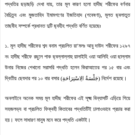
পদ্ধতির ছড়াছড়ি দেখা যায়
,
তার মূল কারণ হলো হাদীছ শরীফের বর্ণনার
বৈচিত্র্য এবং মুজতাহিদ ইমামগণের ইজতিহাদ (গবেষণা)
,
মূলত ছ্বলাতুত
তাছবীহ সম্পর্কে প্রধানত দুটি ছ্বহীহ পদ্ধতি বর্ণিত হয়েছেঃ
১. মূল হাদীছ শরীফের শব্দ বনাম প্রচলিত য়া
’
মলঃ আবু দাউদ শরীফের ১২৯৭
নং হাদীছ শরীফে রছুলে পাক ছ্বল্লাল্লাহু য়ালাইহি ওয়া আলিহি ওয়া ছাল্লাম
উনার নিজের শেখানো সরাসরি পদ্ধতি হলেন কিরাআতের পর ১৫ বার এবং
দ্বিতীয় ছেযদার পর ১০ বার বসার (
جَلْسَةُ الِاسْتِرَاحَةِ
)
নির্দেশ রয়েছে
।
অনলাইনে অনেক সময় মূল হাদীছ শরীফের এই সূক্ষ্ম বিন্যাসটি এড়িয়ে গিয়ে
সহজলভ্য বা প্রচলিত ফিক্বহী কিতাবের পদ্ধতিটিই ঢালাওভাবে প্রচার করা
হয়
।
ফলে সাধারণ মানুষ মনে করে পদ্ধতি একটাই
।