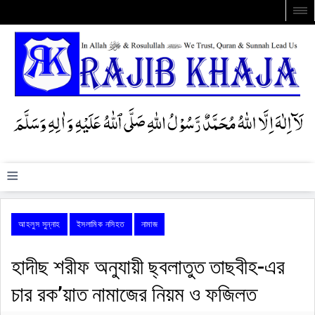
≡
আহলুস সুন্নাহ
ইসলামিক নসিহত
নামাজ
হাদীছ শরীফ অনুযায়ী ছ্বলাতুত তাছবীহ-এর
চার রক’য়াত নামাজের নিয়ম ও ফজিলত