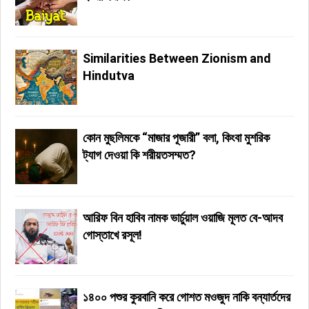
Similarities Between Zionism and
Hindutva
কোন মুছলিমকে “মাজার পূজারী” বলা, কিংবা মুশরিক
ট্যাগ দেওয়া কি শরীয়তসম্মত?
আরিফ বিন হাবিব নামক ভার্চুয়াল ওয়াজি মূলত বে-আদব
গোস্তাখে রসূল!
১৪০০ পশুর কুরবানি করে গোশত মওজুদ নাকি বন্যার্তদের